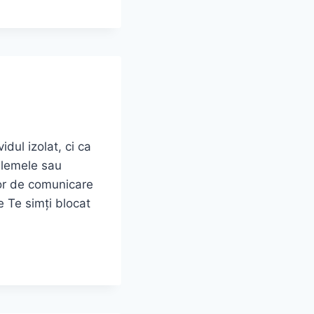
dul izolat, ci ca
blemele sau
elor de comunicare
ce Te simți blocat