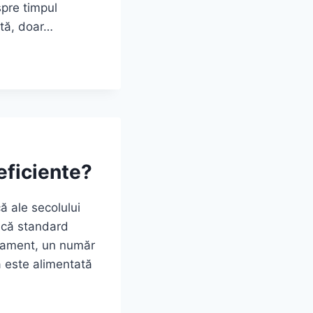
spre timpul
rtă, doar…
eficiente?
ă ale secolului
gică standard
ratament, un număr
 este alimentată