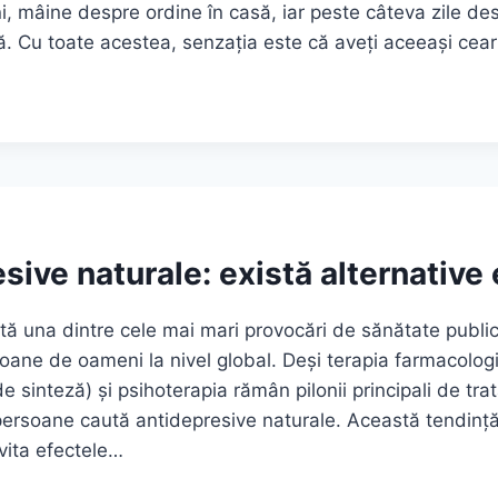
, mâine despre ordine în casă, iar peste câteva zile de
. Cu toate acestea, senzația este că aveți aceeași cea
sive naturale: există alternative 
tă una dintre cele mai mari provocări de sănătate public
ioane de oameni la nivel global. Deși terapia farmacolo
de sinteză) și psihoterapia rămân pilonii principali de t
ersoane caută antidepresive naturale. Această tendință
vita efectele…
ESIVE