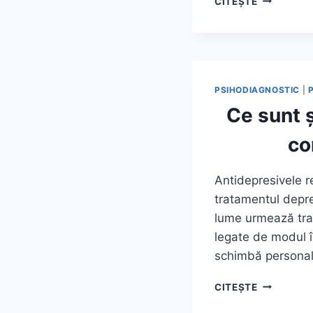
CITEȘTE
NATURALE
EXISTĂ
ALTERNAT
EFICIENTE
PSIHODIAGNOSTIC
|
Ce sunt 
co
Antidepresivele r
tratamentul depres
lume urmează trat
legate de modul î
schimbă personal
CE
CITEȘTE
SUNT
ȘI