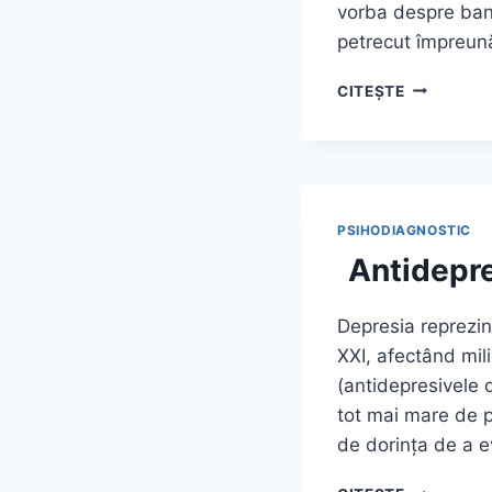
vorba despre bani
petrecut împreună
DE
CITEȘTE
CE
NE
CERTĂM
MEREU
ÎN
CUPLU
PSIHODIAGNOSTIC
PENTRU
Antidepre
ACELEAȘI
LUCRURI?
Depresia reprezin
XXI, afectând mil
(antidepresivele 
tot mai mare de p
de dorința de a e
ANTIDEPR