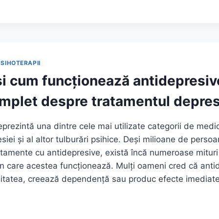
:
IVE
?
PSIHOTERAPII
și cum funcționează antidepresiv
mplet despre tratamentul depres
eprezintă una dintre cele mai utilizate categorii de med
iei și al altor tulburări psihice. Deși milioane de perso
amente cu antidepresive, există încă numeroase mituri 
n care acestea funcționează. Mulți oameni cred că anti
itatea, creează dependență sau produc efecte imediat