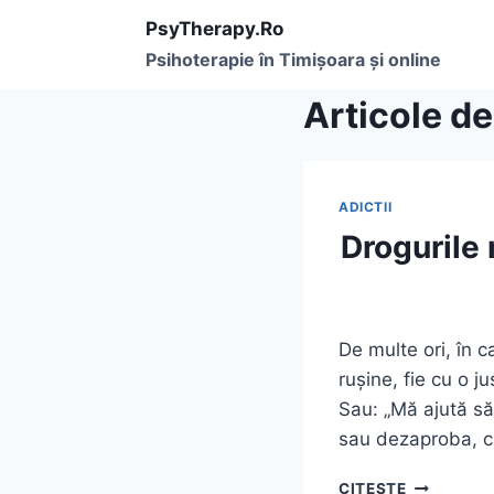
Skip
PsyTherapy.Ro
to
Psihoterapie în Timişoara și online
content
Articole de
ADICTII
Drogurile
De multe ori, în 
rușine, fie cu o j
Sau: „Mă ajută să
sau dezaproba, ci
DROGURIL
CITEȘTE