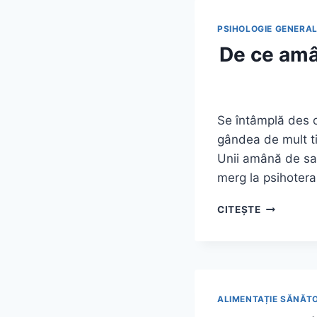
PSIHOLOGIE GENERA
De ce amâ
Se întâmplă des c
gândea de mult t
Unii amână de sase
merg la psihoter
DE
CITEȘTE
CE
AMÂNĂM
SĂ
MERGEM
LA
PSIHOLOG
ALIMENTAȚIE SĂNĂT
DEȘI