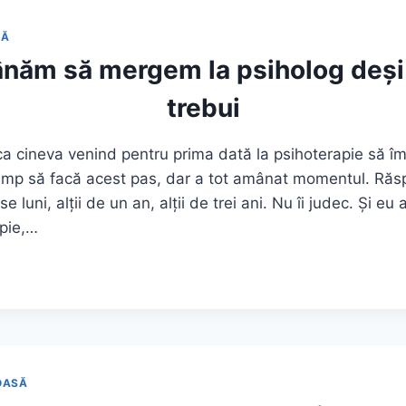
LĂ
năm să mergem la psiholog deși 
trebui
a cineva venind pentru prima dată la psihoterapie să î
imp să facă acest pas, dar a tot amânat momentul. Răsp
 luni, alții de un an, alții de trei ani. Nu îi judec. Și e
apie,…
OASĂ