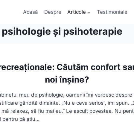
Acasă
Despre
Articole
Testimoniale
 psihologie și psihoterapie
 recreaționale: Căutăm confort sa
noi înșine?
cabinetul meu de psihologie, oamenii îmi vorbesc despre 
ustificare gândită dinainte. „Nu e ceva serios”, îmi spun.
 mă relaxez, să fiu mai eu.” Le ascult povestea. Nu pen
 pentru că știu…
E