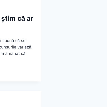
știm că ar
mi spună că se
unsurile variază.
u am amânat să