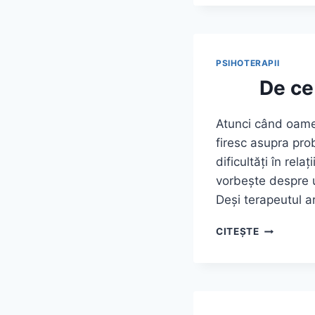
CUM
FUNCȚION
ANTIDEPR
GHID
PSIHOTERAPII
COMPLET
De ce
DESPRE
TRATAMEN
DEPRESIEI
Atunci când oame
firesc asupra pro
dificultăți în rela
vorbește despre u
Deși terapeutul a
DE
CITEȘTE
CE
PSIHOTER
ARE
NEVOIE
DE