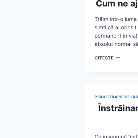
Cum ne aj
ȘTIM
CĂ
AR
Trăim într-o lume
TREBUI
simți că ai obosi
permanent în viața
absolut normal să
CUM
CITEȘTE
NE
AJUTĂ
ASHWAGA
SĂ
NE
VINDECĂM
PSIHOTERAPIE DE CU
DE
Înstrăina
STRES
Ce înseamnă înstr