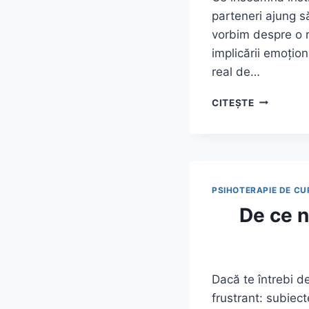
parteneri ajung s
vorbim despre o r
implicării emoțion
real de…
ÎNSTRĂIN
CITEȘTE
ÎN
RELAȚII:
CUM
APARE,
CUM
SE
PSIHOTERAPIE DE CU
DEZVOLTĂ
De ce n
ȘI
CE
O
MENȚINE
Dacă te întrebi d
frustrant: subiec