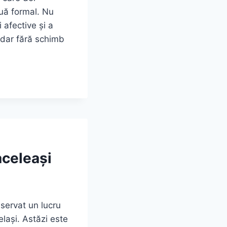
nuă formal. Nu
 afective și a
, dar fără schimb
aceleași
bservat un lucru
lași. Astăzi este