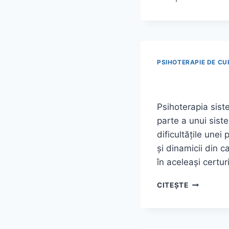
RECREAȚI
CĂUTĂM
CONFORT
SAU
FUGIM
DE
PSIHOTERAPIE DE CU
NOI
ÎNȘINE?
Psihoterapia siste
parte a unui sist
dificultățile unei
și dinamicii din c
în aceleași certur
CE
CITEȘTE
ESTE
PSIHOTER
SISTEMICĂ