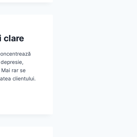
 clare
 concentrează
 depresie,
. Mai rar se
tea clientului.