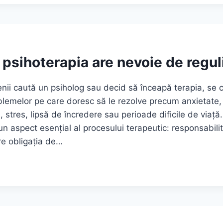
EAZĂ
ESIVELE?
 psihoterapia are nevoie de reguli
TUL
nii caută un psiholog sau decid să înceapă terapia, se
blemelor pe care doresc să le rezolve precum anxietate,
ții, stres, lipsă de încredere sau perioade dificile de viață
n aspect esențial al procesului terapeutic: responsabilita
re obligația de…
APIA