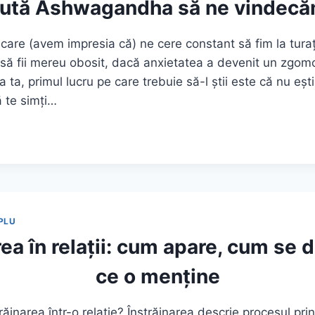
ută Ashwagandha să ne vindecă
 care (avem impresia că) ne cere constant să fim la tur
t să fii mereu obosit, dacă anxietatea a devenit un zgom
 ta, primul lucru pe care trebuie să-l știi este că nu ești
 te simți…
NDHA
PLU
rea în relații: cum apare, cum se d
ce o menține
ăinarea într-o relație? Înstrăinarea descrie procesul prin