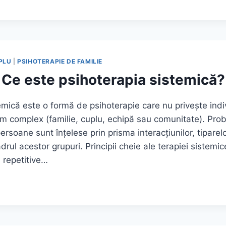
ONALE:
PLU
|
PSIHOTERAPIE DE FAMILIE
Ce este psihoterapia sistemică?
mică este o formă de psihoterapie care nu privește indivi
em complex (familie, cuplu, echipă sau comunitate). Pro
 persoane sunt înțelese prin prisma interacțiunilor, tipar
adrul acestor grupuri. Principii cheie ale terapiei sistemi
i repetitive…
APIA
?