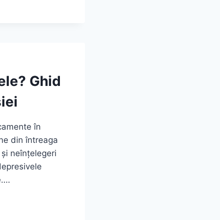
ele? Ghid
iei
icamente în
ane din întreaga
și neînțelegeri
depresivele
e….