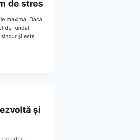
m de stres
ație maximă. Dacă
ot de fundal
 singur și este
ezvoltă și
 care doi