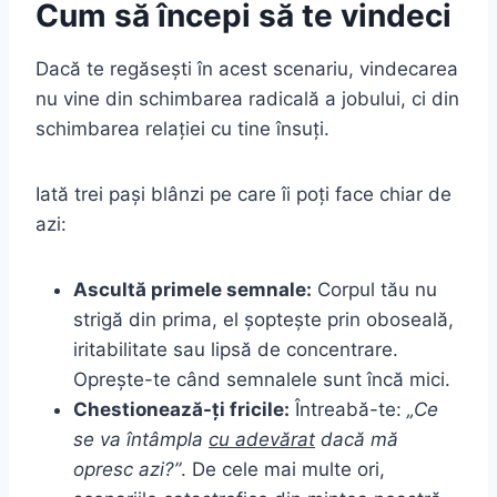
Cum să începi să te vindeci
Dacă te regăsești în acest scenariu, vindecarea
nu vine din schimbarea radicală a jobului, ci din
schimbarea relației cu tine însuți.
Iată trei pași blânzi pe care îi poți face chiar de
azi:
Ascultă primele semnale:
Corpul tău nu
strigă din prima, el șoptește prin oboseală,
iritabilitate sau lipsă de concentrare.
Oprește-te când semnalele sunt încă mici.
Chestionează-ți fricile:
Întreabă-te:
„Ce
se va întâmpla
cu adevărat
dacă mă
opresc azi?”
. De cele mai multe ori,