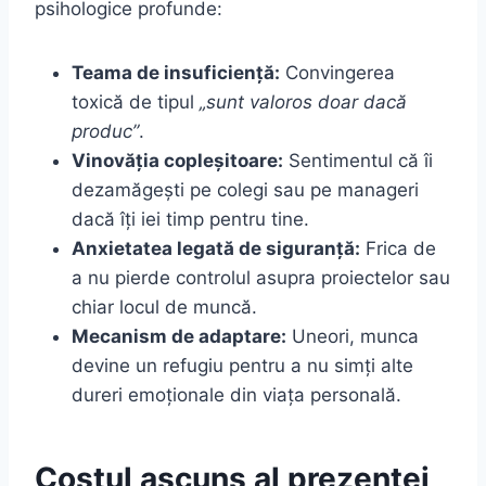
psihologice profunde:
Teama de insuficiență:
Convingerea
toxică de tipul
„sunt valoros doar dacă
produc”
.
Vinovăția copleșitoare:
Sentimentul că îi
dezamăgești pe colegi sau pe manageri
dacă îți iei timp pentru tine.
Anxietatea legată de siguranță:
Frica de
a nu pierde controlul asupra proiectelor sau
chiar locul de muncă.
Mecanism de adaptare:
Uneori, munca
devine un refugiu pentru a nu simți alte
dureri emoționale din viața personală.
Costul ascuns al prezenței