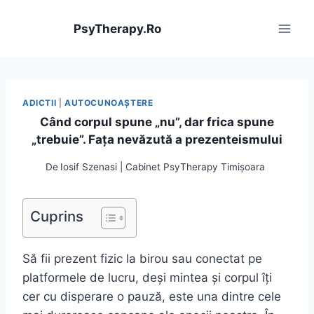
Skip
to
PsyTherapy.Ro
content
ADICTII
|
AUTOCUNOAŞTERE
Când corpul spune „nu”, dar frica spune
„trebuie”. Fața nevăzută a prezenteismului
De
Iosif Szenasi | Cabinet PsyTherapy Timișoara
Cuprins
Să fii prezent fizic la birou sau conectat pe
platformele de lucru, deși mintea și corpul îți
cer cu disperare o pauză, este una dintre cele