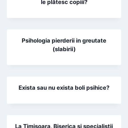
le plătesc copiii?
Psihologia pierderii in greutate
(slabirii)
Exista sau nu exista boli psihice?
La Timișoara, Biserica și specialiștii