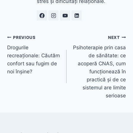
stres și dificultăți relaționale.
Navigare
PREVIOUS
NEXT
Drogurile
Psihoterapie prin casa
în
recreaționale: Căutăm
de sănătate: ce
articole
confort sau fugim de
acoperă CNAS, cum
noi înșine?
funcționează în
practică și de ce
sistemul are limite
serioase