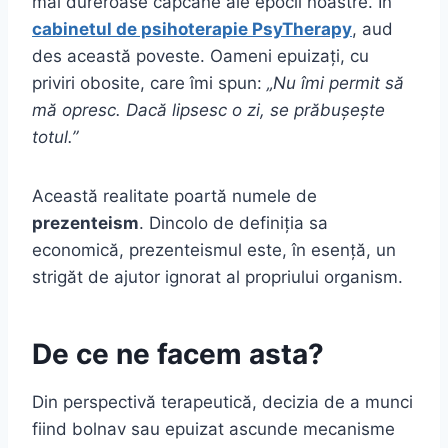
mai dureroase capcane ale epocii noastre. În
cabinetul de psihoterapie PsyTherapy
, aud
des această poveste. Oameni epuizați, cu
priviri obosite, care îmi spun:
„Nu îmi permit să
mă opresc. Dacă lipsesc o zi, se prăbușește
totul.”
Această realitate poartă numele de
prezenteism
. Dincolo de definiția sa
economică, prezenteismul este, în esență, un
strigăt de ajutor ignorat al propriului organism.
De ce ne facem asta?
Din perspectivă terapeutică, decizia de a munci
fiind bolnav sau epuizat ascunde mecanisme