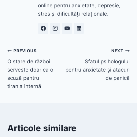
online pentru anxietate, depresie,
stres și dificultăți relaționale.
Navigare
PREVIOUS
NEXT
O stare de război
Sfatul psihologului
în
servește doar ca o
pentru anxietate și atacuri
articole
scuză pentru
de panică
tirania internă
Articole similare