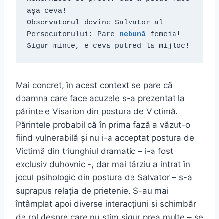
așa ceva!

Observatorul devine Salvator al 
Persecutorului: Pare 
nebună
 femeia! 
Sigur minte, e ceva putred la mijloc!
Mai concret, în acest context se pare că
doamna care face acuzele s-a prezentat la
părintele Visarion din postura de Victimă.
Părintele probabil că în prima fază a văzut-o
fiind vulnerabilă și nu i-a acceptat postura de
Victimă din triunghiul dramatic – i-a fost
exclusiv duhovnic -, dar mai târziu a intrat în
jocul psihologic din postura de Salvator – s-a
suprapus relația de prietenie. S-au mai
întâmplat apoi diverse interacțiuni și schimbări
de rol despre care nu știm sigur prea multe – se