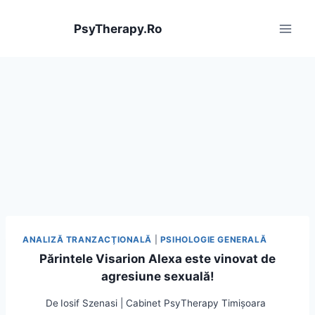
Skip
to
PsyTherapy.Ro
content
ANALIZĂ TRANZACŢIONALĂ
|
PSIHOLOGIE GENERALĂ
Părintele Visarion Alexa este vinovat de
agresiune sexuală!
De
Iosif Szenasi | Cabinet PsyTherapy Timișoara