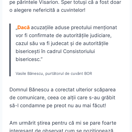
pe părintele Visarion. Sper totuși că a fost doar
o alegere nefericită a cuvintelor!
„
Dacă
acuzaţiile aduse preotului menţionat
vor fi confirmate de autorităţile judiciare,
cazul său va fi judecat şi de autorităţile
bisericeşti în cadrul Consistoriului
bisericesc.”
Vasile Bănescu, purtătorul de cuvânt BOR
Domnul Bănescu a corectat ulterior scăparea
de comunicare, ceea ce alții care s-au grăbit
să-l condamne pe preot nu au mai făcut!
Am urmărit știrea pentru că mi se pare foarte
interesant de observat cum se poziționează