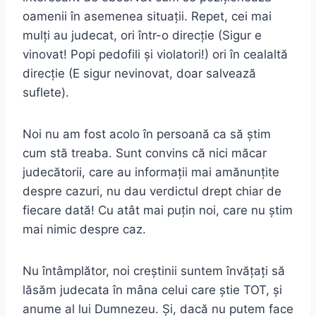
oamenii în asemenea situații. Repet, cei mai
mulți au judecat, ori într-o direcție (Sigur e
vinovat! Popi pedofili și violatori!) ori în cealaltă
direcție (E sigur nevinovat, doar salvează
suflete).
Noi nu am fost acolo în persoană ca să știm
cum stă treaba. Sunt convins că nici măcar
judecătorii, care au informații mai amănunțite
despre cazuri, nu dau verdictul drept chiar de
fiecare dată! Cu atât mai puțin noi, care nu știm
mai nimic despre caz.
Nu întâmplător, noi creștinii suntem învățați să
lăsăm judecata în mâna celui care știe TOT, și
anume al lui Dumnezeu. Și, dacă nu putem face