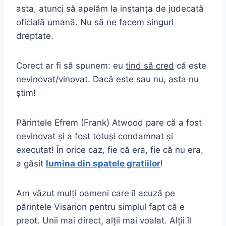
asta, atunci să apelăm la instanța de judecată
oficială umană. Nu să ne facem singuri
dreptate.
Corect ar fi să spunem: eu
tind să cred
că este
nevinovat/vinovat. Dacă este sau nu, asta nu
știm!
Părintele Efrem (Frank) Atwood pare că a fost
nevinovat și a fost totuși condamnat și
executat! În orice caz, fie că era, fie că nu era,
a găsit
lumina din spatele gratiilor
!
Am văzut mulți oameni care îl acuză pe
părintele Visarion pentru simplul fapt că e
preot. Unii mai direct, alții mai voalat. Alții îl