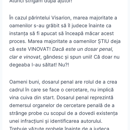
Atunci strigăm după ajutor!
În cazul părintelui Visarion, marea majoritate a
oamenilor s-au grăbit să îl judece înainte ca
instanța să fi apucat să înceapă măcar acest
proces. Marea majoritate a oamenilor ȘTIU deja
că este VINOVAT!
Dacă este un dosar penal,
clar e vinovat
, gândesc și spun unii! Că doar nu
degeaba l-au săltat! Nu?!
Oameni buni, dosarul penal are rolul de a crea
cadrul în care se face o cercetare, nu implică
vina cuiva din start. Dosarul penal reprezintă
demersul organelor de cercetare penală de a
strânge probe cu scopul de a dovedi existența
unei infracțiuni și identificarea autorului.
Trebuie văzute probele înainte de a judeca.