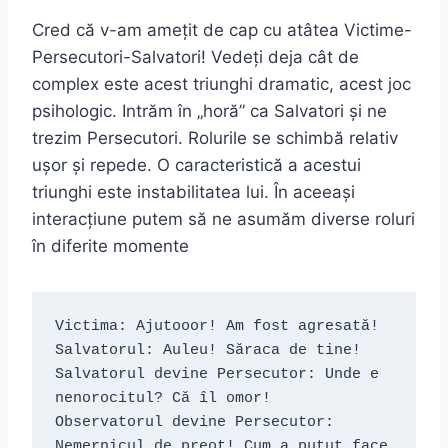
Cred că v-am amețit de cap cu atâtea Victime-
Persecutori-Salvatori! Vedeți deja cât de
complex este acest triunghi dramatic, acest joc
psihologic. Intrăm în „horă” ca Salvatori și ne
trezim Persecutori. Rolurile se schimbă relativ
ușor și repede. O caracteristică a acestui
triunghi este instabilitatea lui. În aceeași
interacțiune putem să ne asumăm diverse roluri
în diferite momente
Victima: Ajutooor! Am fost agresată!

Salvatorul: Auleu! Săraca de tine!

Salvatorul devine Persecutor: Unde e 
nenorocitul? Că îl omor!

Observatorul devine Persecutor: 
Nemernicul de preot! Cum a putut face 