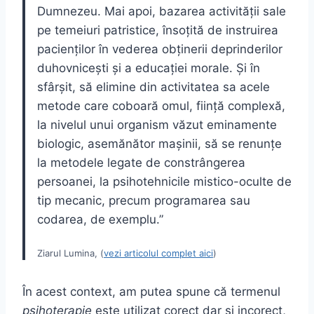
Dumnezeu. Mai apoi, bazarea activităţii sale
pe temeiuri patristice, însoţită de instruirea
pacienţilor în vederea obţinerii deprinderilor
duhovniceşti şi a educaţiei morale. Şi în
sfârşit, să elimine din activitatea sa acele
metode care coboară omul, fiinţă complexă,
la nivelul unui organism văzut eminamente
biologic, asemănător maşinii, să se renunţe
la metodele legate de constrângerea
persoanei, la psihotehnicile mistico-oculte de
tip mecanic, precum programarea sau
codarea, de exemplu.”
Ziarul Lumina, (
vezi articolul complet aici
)
În acest context, am putea spune că termenul
psihoterapie
este utilizat corect dar și incorect,