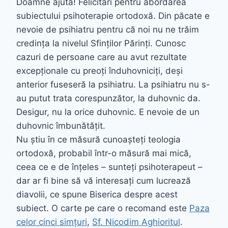
Doamne ajută! Felicitări pentru abordarea
subiectului psihoterapie ortodoxă. Din păcate e
nevoie de psihiatru pentru că noi nu ne trăim
credința la nivelul Sfinților Părinți. Cunosc
cazuri de persoane care au avut rezultate
excepționale cu preoți înduhovniciți, deși
anterior fuseseră la psihiatru. La psihiatru nu s-
au putut trata corespunzător, la duhovnic da.
Desigur, nu la orice duhovnic. E nevoie de un
duhovnic îmbunătățit.
Nu știu în ce măsură cunoașteți teologia
ortodoxă, probabil într-o măsură mai mică,
ceea ce e de înțeles – sunteți psihoterapeut –
dar ar fi bine să vă interesați cum lucrează
diavolii, ce spune Biserica despre acest
subiect. O carte pe care o recomand este
Paza
celor cinci simțuri
,
Sf. Nicodim Aghioritul
.