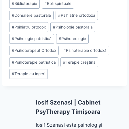
Post
#
Biblioterapie
#
Boli spirituale
Tags:
#
Consiliere pastorală
#
Psihiatrie ortodoxă
#
Psihiatru ortodox
#
Psihologie pastorală
#
Psihologie patristică
#
Psihoteologie
#
Psihoterapeut Ortodox
#
Psihoterapie ortodoxă
#
Psihoterapie patristică
#
Terapie creștină
#
Terapie cu îngeri
Iosif Szenasi | Cabinet
PsyTherapy Timișoara
Iosif Szenasi este psiholog și