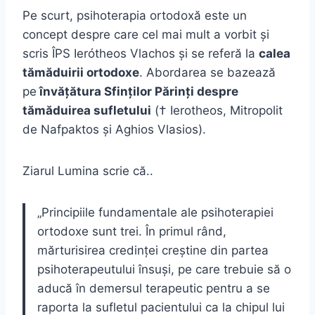
Pe scurt, psihoterapia ortodoxă este un
concept despre care cel mai mult a vorbit și
scris ÎPS Ierótheos Vlachos și se referă la
calea
tămăduirii ortodoxe
. Abordarea se bazează
pe
învățătura Sfinților Părinți despre
tămăduirea sufletului
(† Ierotheos, Mitropolit
de Nafpaktos și Aghios Vlasios).
Ziarul Lumina scrie că..
„Principiile fundamentale ale psihoterapiei
ortodoxe sunt trei. În primul rând,
mărturisirea credinţei creştine din partea
psihoterapeutului însuşi, pe care trebuie să o
aducă în demersul terapeutic pentru a se
raporta la sufletul pacientului ca la chipul lui