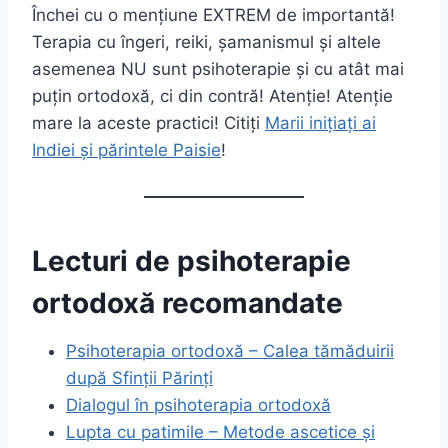
Închei cu o mențiune EXTREM de importantă!
Terapia cu îngeri, reiki, șamanismul și altele
asemenea NU sunt psihoterapie și cu atât mai
puțin ortodoxă, ci din contră! Atenție! Atenție
mare la aceste practici! Citiți
Marii inițiați ai
Indiei și părintele Paisie
!
Lecturi de psihoterapie
ortodoxă recomandate
Psihoterapia ortodoxă – Calea tămăduirii
după Sfi
nții Părinți
Dialogul în psihoterapia ortodoxă
Lupta cu patimile – Metode ascetice și