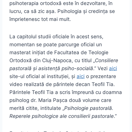
psihoterapia ortodoxă este în dezvoltare, în
lucru, ca să zic așa. Psihologia și credința se
împrietenesc tot mai mult.
La capitolul studii oficiale în acest sens,
momentan se poate parcurge oficial un
masterat inițiat de Facultatea de Teologie
Ortodoxă din Cluj-Napoca, cu titlul „
Consiliere
pastorală şi asistenţă psiho-socială
.” Vezi
aici
site-ul oficial al instituției, și
aici
o prezentare
video realizată de părintele decan Teofil Tia.
Părintele Teofil Tia a scris împreună cu doamna
psiholog dr. Maria Paşca două volume care
merită citite, intitulate „
Psihologie pastorală.
Reperele psihologice ale consilierii pastorale
.”