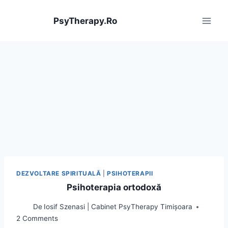
Skip
to
PsyTherapy.Ro
content
DEZVOLTARE SPIRITUALĂ
|
PSIHOTERAPII
Psihoterapia ortodoxă
De
Iosif Szenasi | Cabinet PsyTherapy Timișoara
2 Comments