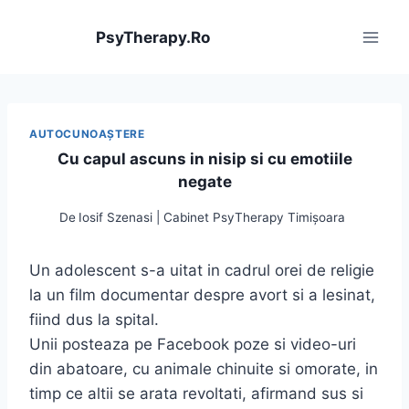
Skip
to
PsyTherapy.Ro
content
AUTOCUNOAŞTERE
Cu capul ascuns in nisip si cu emotiile
negate
De
Iosif Szenasi | Cabinet PsyTherapy Timișoara
Un adolescent s-a uitat in cadrul orei de religie
la un film documentar despre avort si a lesinat,
fiind dus la spital.
Unii posteaza pe Facebook poze si video-uri
din abatoare, cu animale chinuite si omorate, in
timp ce altii se arata revoltati, afirmand sus si