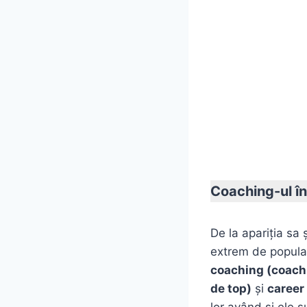
Coaching-ul în
De la apariţia sa 
extrem de popular.
coaching (coachi
de top)
şi
career
lor având şi ele s