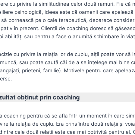
ere cu privire la similitudinea celor două ramuri. Fie că
iliere psihologică, ideea este că oamenii care apelează
c să pornească pe o cale terapeutică, deoarece consideră
egativ în prezent. Clienţii de coaching doresc să găseas
i abilităţi sau pentru a face o anumită schimbare în viaţ
cizie cu privire la relaţia lor de cuplu, alţii poate vor să 
de muncă, sau poate caută căi de a se înţelege mai bine 
 angajaţi, prieteni, familie). Motivele pentru care apelea
erse.
ultat obţinut prin coaching
 la coaching pentru că se afla într-un moment în care sim
vire la relaţia de cuplu. Era prins între două relaţii şi voia
ntre cele două relaţii este cea mai potrivită pentru el. 