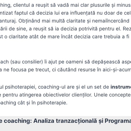
hing, clientul a reuşit să vadă mai clar plusurile şi minu
ientizat faptul că decizia lui era influenţată nu doar de 
i anturaj. Obţinând mai multă claritate şi nemaiîncercând
tării de sine, a reuşit să ia decizia potrivită pentru el. Re
t o claritate atât de mare încât decizia care trebuia a f
ach (sau consilier) îi ajut pe oameni să depăşească asp
 a ne focusa pe trecut, ci căutând resurse în aici-şi-acu
zul psihoterapiei, coaching-ul are şi el un set de
instrume
te pentru atingerea obiectivelor clienţilor. Unele concept
coaching cât şi în psihoterapie.
e coaching: Analiza tranzacţională şi Program