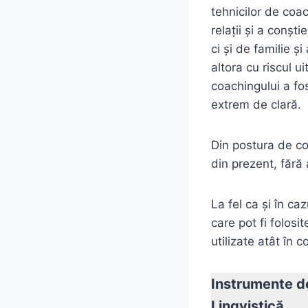
tehnicilor de coac
relaţii şi a conşt
ci şi de familie ş
altora cu riscul ui
coachingului a fos
extrem de clară.
Din postura de co
din prezent, fără
La fel ca şi în ca
care pot fi folosi
utilizate atât în 
Instrumente d
Lingvistică