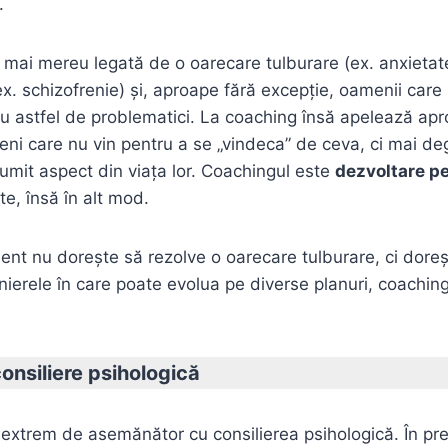
.
 mai mereu legată de o oarecare tulburare (ex. anxietate
x. schizofrenie) şi, aproape fără excepţie, oamenii care 
cu astfel de problematici. La coaching însă apelează apr
eni care nu vin pentru a se „vindeca” de ceva, ci mai d
umit aspect din viaţa lor. Coachingul este
dezvoltare p
te, însă în alt mod.
ient nu doreşte să rezolve o oarecare tulburare, ci dor
erele în care poate evolua pe diverse planuri, coaching
onsiliere psihologică
extrem de asemănător cu consilierea psihologică. În pr