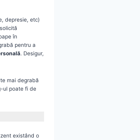
, depresie, etc)
solicită
oape în
egrabă pentru a
ersonală
. Desigur,
eşte mai degrabă
-ul poate fi de
ezent existând o