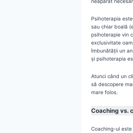
neapărat necesar
Psihoterapia este
sau chiar boală (e
psihoterapie vin 
exclusivitate oam
îmbunătăţii un an
şi psihoterapia es
Atunci când un cl
să descopere mani
mare folos.
Coaching vs. c
Coaching-ul este 