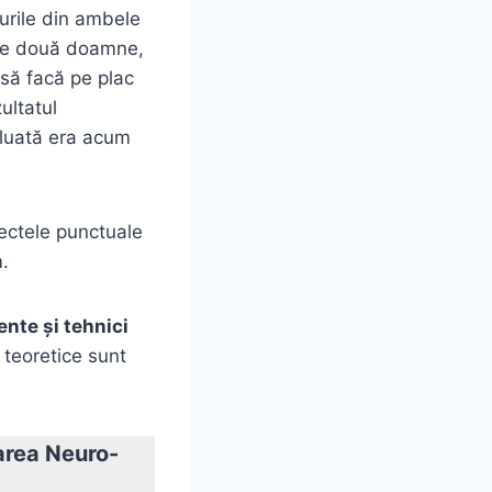
surile din ambele
cele două doamne,
 să facă pe plac
zultatul
i luată era acum
ectele punctuale
m.
nte şi tehnici
e teoretice sunt
area Neuro-