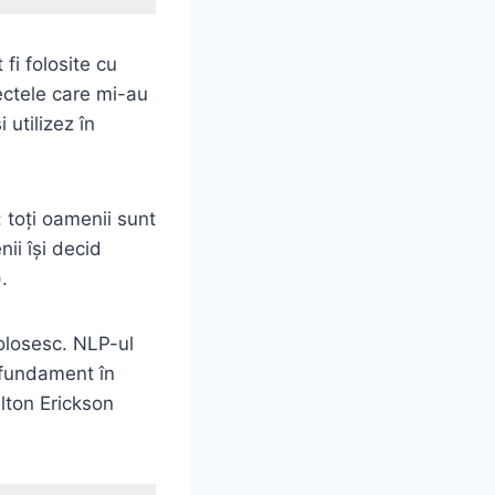
 fi folosite cu
ectele care mi-au
 utilizez în
 toţi oamenii sunt
ii îşi decid
).
folosesc. NLP-ul
 fundament în
ilton Erickson