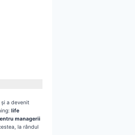
 şi a devenit
hing:
life
pentru managerii
cestea, la rândul