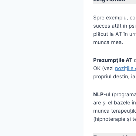
Spre exemplu, con
succes atât în ps
plăcut la AT în ur
munca mea.
Prezumpţile AT
d
OK (vezi
poziţiile
propriul destin, i
NLP
-ul (programa
are şi el bazele 
munca terapeuţilo
(hipnoterapie şi te