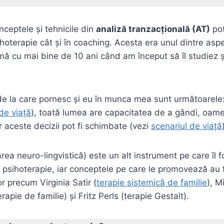
ceptele şi tehnicile din
analiză tranzacţională (AT)
pot
ihoterapie cât şi în coaching. Acesta era unul dintre asp
mă cu mai bine de 10 ani când am început să îl studiez şi
e la care pornesc şi eu în munca mea sunt următoarele:
 de viaţă
), toată lumea are capacitatea de a gândi, oamen
ar aceste decizii pot fi schimbate (vezi
scenariul de viaţă
rea neuro-lingvistică) este un alt instrument pe care îl 
în psihoterapie, iar conceptele pe care le promovează au
r precum Virginia Satir (
terapie sistemică de familie
), M
rapie de familie) şi Fritz Perls (terapie Gestalt).