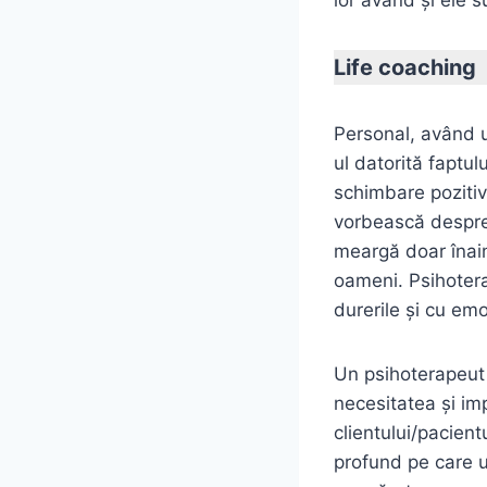
Life coaching
Personal, având
ul datorită faptu
schimbare pozitiv
vorbească despre 
meargă doar înain
oameni. Psihoterap
durerile şi cu emoţ
Un psihoterapeut a
necesitatea şi imp
clientului/pacien
profund pe care u