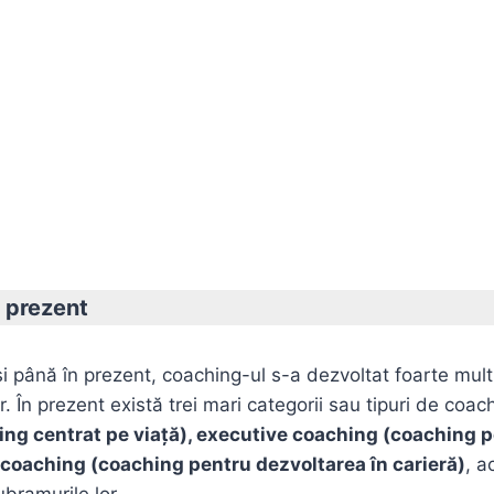
 prezent
şi până în prezent, coaching-ul s-a dezvoltat foarte mult
 În prezent există trei mari categorii sau tipuri de coac
ng centrat pe viaţă), executive coaching (coaching 
 coaching (coaching pentru dezvoltarea în carieră)
, a
ubramurile lor.