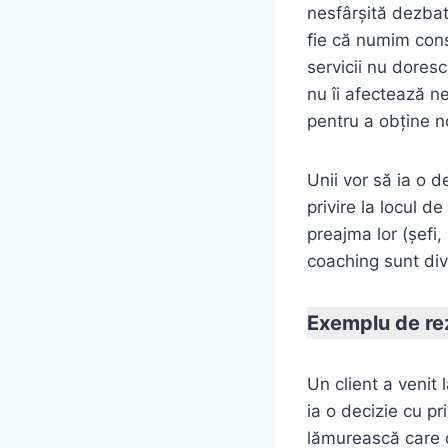
nesfârşită dezbat
fie că numim cons
servicii nu dores
nu îi afectează n
pentru a obţine no
Unii vor să ia o de
privire la locul 
preajma lor (şefi,
coaching sunt div
Exemplu de rez
Un client a venit
ia o decizie cu pri
lămurească care di