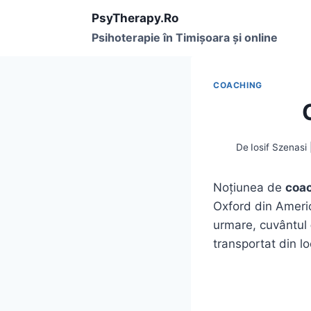
Skip
PsyTherapy.Ro
to
Psihoterapie în Timişoara și online
content
COACHING
De
Iosif Szenasi
Noţiunea de
coa
Oxford din Americ
urmare, cuvântul
transportat din lo