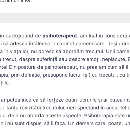
 un background de
psihoterapeut
, am luat în considera
lui că adesea întâlnesc în cabinet oameni care, deşi dore
ă în viaţa lor, nu doresc să abordăm trecutul. Unii oame
trecut, despre suferinţă sau despre emoţii neplăcute. E
te! Din postura de psihoterapeut, nu prea am cum să îi 
ia, prin definiţie, presupune lucrul (şi) cu trecutul, cu 
iile.
r putea încerca să forţeze puţin lucrurile şi ar putea in
ortanţa revizitării trecutului, nerespectând în acest fel 
tului de a nu aborda aceste aspecte. Psihoterapia este
nii nu sunt dispuşi să îl facă. Un demers care, poate, une