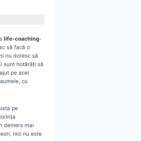
re
life-coaching
-
sc să facă o
ni nu doresc să
i sunt hotărâţi să
ajut pe acei
traumele, cu
sista pe
dorinţa
 un demers mai
ori, nici nu este