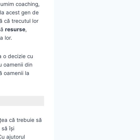
 numim coaching,
 la acest gen de
 că trecutul lor
că
resurse
,
a lor.
ia o decizie cu
cu oamenii din
ză oamenii la
ţea că trebuie să
 să îşi
Cu ajutorul