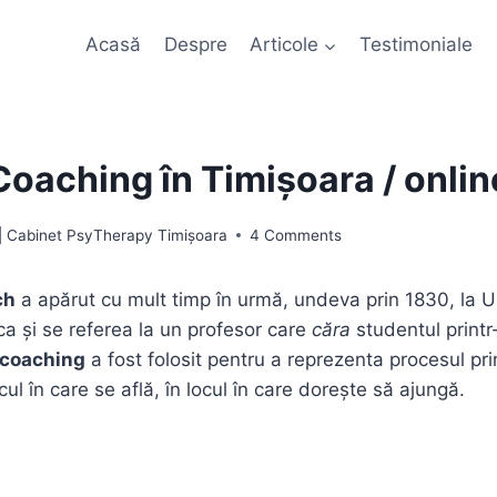
Acasă
Despre
Articole
Testimoniale
Coaching în Timișoara / onlin
 | Cabinet PsyTherapy Timișoara
4 Comments
ch
a apărut cu mult timp în urmă, undeva prin 1830, la U
a şi se referea la un profesor care
căra
studentul print
coaching
a fost folosit pentru a reprezenta procesul pr
cul în care se află, în locul în care doreşte să ajungă.