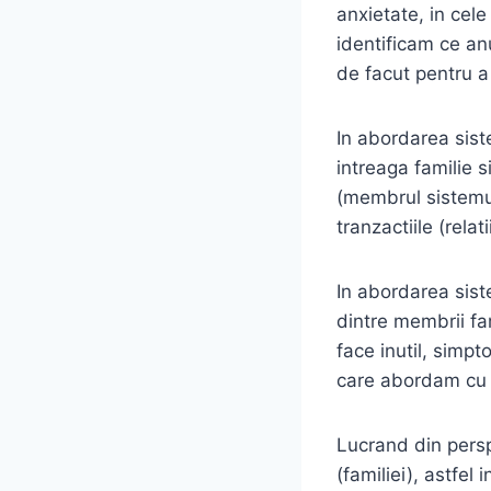
anxietate, in cel
identificam ce an
de facut pentru a
In abordarea sist
intreaga familie 
(membrul sistemul
tranzactiile (rela
In abordarea sist
dintre membrii fa
face inutil, simpt
care abordam cu f
Lucrand din persp
(familiei), astfe