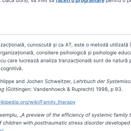
 Daca doriți, vă invit sa
faceti o programare
pentru o p
zacțională, cunoscută și ca AT, este o metodă utilizată 
rganizațională, consiliere psihologică și psihologie educ
cu care lucrează analiza tranzacțională sunt de natură p
cognitivă.
chlippe and Jochen Schweitzer,
Lehrbuch der Systemisc
ng
(Göttingen: Vandenhoeck & Ruprecht) 1998, p 93.
wikipedia.org/wiki/Family_therapy
exemplu, „
A preview of the efficiency of systemic family 
f children with posttraumatic stress disorder developed 
ci
.