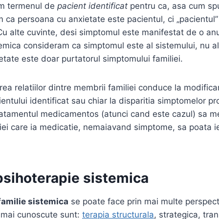
sim termenul de
pacient identificat
pentru ca, asa cum sp
 ca persoana cu anxietate este pacientul, ci „pacientul”
 Cu alte cuvinte, desi simptomul este manifestat de o a
emica consideram ca simptomul este al sistemului, nu al
tate este doar purtatorul simptomului familiei.
 relatiilor dintre membrii familiei conduce la modificari
ientului identificat sau chiar la disparitia simptomelor p
tratamentul medicamentos (atunci cand este cazul) sa m
iei care ia medicatie, nemaiavand simptome, sa poata i
psihoterapie sistemica
familie sistemica
se poate face prin mai multe perspecti
e mai cunoscute sunt:
terapia structurala
, strategica, tra