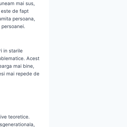
uneam mai sus,
 este de fapt
numita persoana,
 persoanei.
 in starile
roblematice. Acest
earga mai bine,
esi mai repede de
ve teoretice.
nsgenerationala,