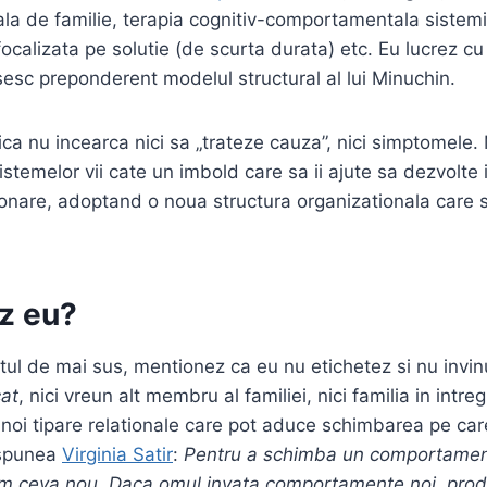
ala de familie, terapia cognitiv-comportamentala sistemi
focalizata pe solutie (de scurta durata) etc. Eu lucrez c
sesc preponderent modelul structural al lui Minuchin.
ica nu incearca nici sa „trateze cauza”, nici simptomele
stemelor vii cate un imbold care sa ii ajute sa dezvolte
tionare, adoptand o noua structura organizationala care 
z eu?
atul de mai sus, mentionez ca eu nu etichetez si nu invin
cat
, nici vreun alt membru al familiei, nici familia in intre
 noi tipare relationale care pot aduce schimbarea pe car
 spunea
Virginia Satir
:
Pentru a schimba un comportamen
am ceva nou. Daca omul invata comportamente noi, produ