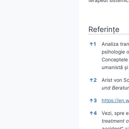
terapeut sistemic.
Referințe
Referințe
↑
1
Analiza tran
psihologie o
Conceptele 
umanistă și 
↑
2
Arist von S
und Beratu
↑
3
https://en.
↑
4
Vezi, spre 
treatment o
accident
”
ai