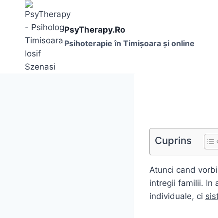
Skip
to
PsyTherapy.Ro
content
Psihoterapie în Timişoara și online
Cuprins
Atunci cand vor
intregii familii. I
individuale, ci
sis