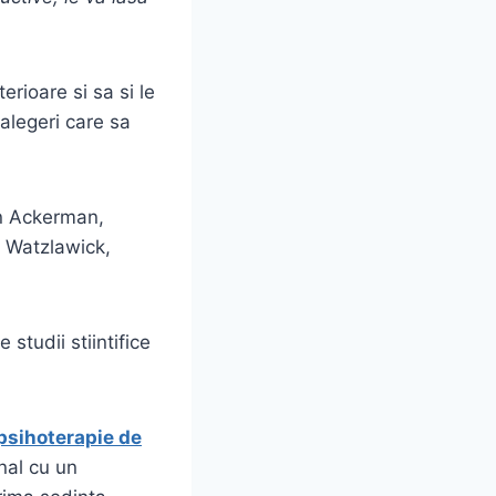
erioare si sa si le
alegeri care sa
an Ackerman,
l Watzlawick,
studii stiintifice
 psihoterapie de
nal cu un