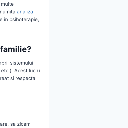
i multe
a numita
analiza
e in psihoterapie,
familie
?
brii sistemului
 etc.). Acest lucru
reat si respecta
rare, sa zicem