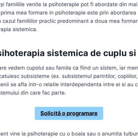
 și familiile venite la psihoterapie pot fi abordate din ma
i prima mea formare in psihoterapie este prin abordare
in cazul familiilor practic predominant a doua mea formar
apia sistemica.
sihoterapia sistemica de
cuplu
si
re vedem cupolul sau famila ca fiind un sistem, iar mem
tuiesc subsisteme (ex. subsistemul parintilor, copiiilor,
ii se afla intr-o relatie interdependenta intre ei si au c
istemului din care fac parte.
Solicită o programare
ient vine la psihoterapie cu o boala sau o anumita tulbu