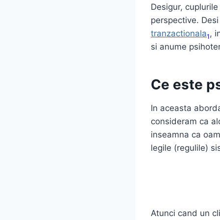
Desigur, cuplurile
perspective. Des
tranzactionala
, 
1
si anume psihoter
Ce este p
In aceasta aborda
consideram ca alca
inseamna ca oamen
legile (regulile) s
Atunci cand un cl