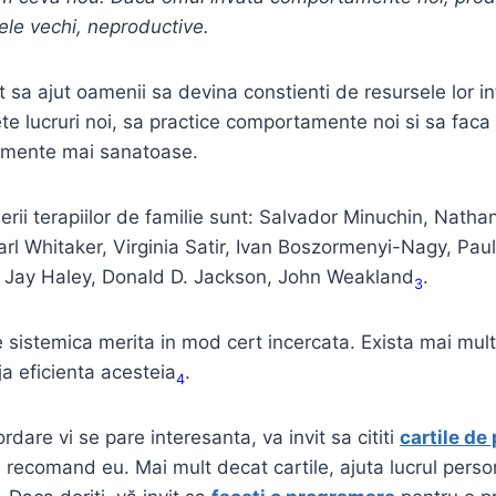
le vechi, neproductive.
sa ajut oamenii sa devina constienti de resursele lor int
te lucruri noi, sa practice comportamente noi si sa faca 
amente mai sanatoase.
nerii terapiilor de familie sunt: Salvador Minuchin, Nath
l Whitaker, Virginia Satir, Ivan Boszormenyi-Nagy, Pau
 Jay Haley, Donald D. Jackson, John Weakland
.
3
 sistemica merita in mod cert incercata. Exista mai multe 
ja eficienta acesteia
.
4
dare vi se pare interesanta, va invit sa cititi
cartile de
 recomand eu. Mai mult decat cartile, ajuta lucrul perso