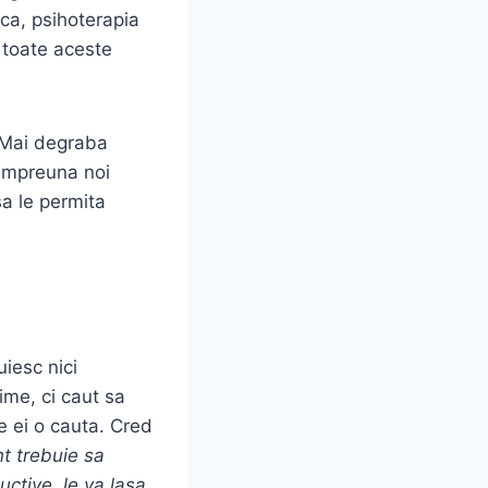
ca, psihoterapia
u toate aceste
. Mai degraba
 impreuna noi
sa le permita
uiesc nici
gime, ci caut sa
e ei o cauta. Cred
t trebuie sa
ctive, le va lasa