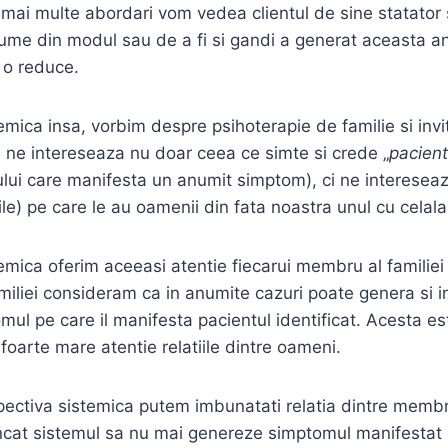
e mai multe abordari vom vedea clientul de sine statator
ume din modul sau de a fi si gandi a generat aceasta an
 o reduce.
emica insa, vorbim despre psihoterapie de familie si invi
si ne intereseaza nu doar ceea ce simte si crede „
pacient
ui care manifesta un anumit simptom), ci ne intereseaz
tiile) pe care le au oamenii din fata noastra unul cu celalal
emica oferim aceeasi atentie fiecarui membru al familiei 
miliei consideram ca in anumite cazuri poate genera si in
omul pe care il manifesta pacientul identificat. Acesta e
oarte mare atentie relatiile dintre oameni.
ectiva sistemica putem imbunatati relatia dintre membri
l incat sistemul sa nu mai genereze simptomul manifestat