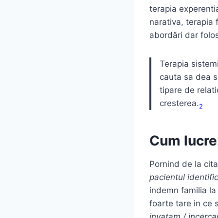
terapia experenti
narativa, terapia 
abordări dar folo
Terapia sistem
cauta sa dea si
tipare de rela
cresterea.
2
Cum lucre
Pornind de la cit
pacientul identifi
indemn familia la
foarte tare in ce
invatam / incerc