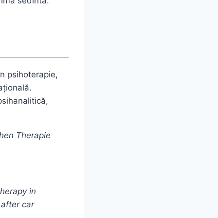
rima sedinta.
în psihoterapie,
ațională.
sihanalitică,
hen Therapie
therapy in
after car