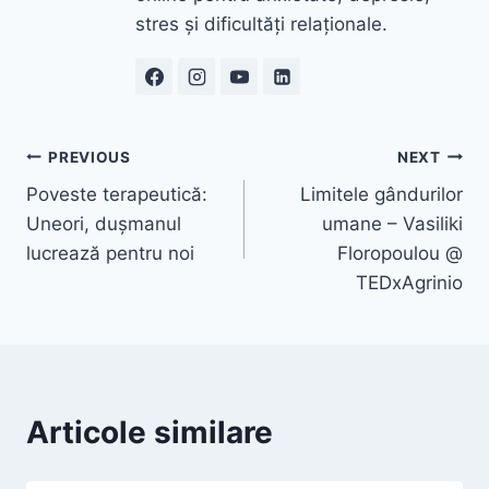
stres și dificultăți relaționale.
Navigare
PREVIOUS
NEXT
Poveste terapeutică:
Limitele gândurilor
în
Uneori, dușmanul
umane – Vasiliki
articole
lucrează pentru noi
Floropoulou @
TEDxAgrinio
Articole similare