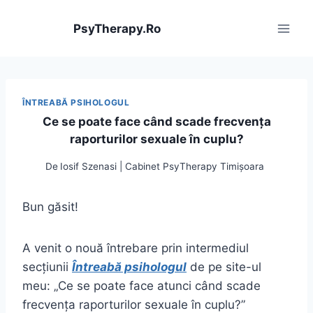
Skip
to
PsyTherapy.Ro
content
ÎNTREABĂ PSIHOLOGUL
Ce se poate face când scade frecvența
raporturilor sexuale în cuplu?
De
Iosif Szenasi | Cabinet PsyTherapy Timișoara
Bun găsit!
A venit o nouă întrebare prin intermediul
secțiunii
Întreabă psihologul
de pe site-ul
meu: „Ce se poate face atunci când scade
frecvența raporturilor sexuale în cuplu?”