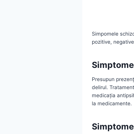
Simpomele schizof
pozitive, negative
Simptomele
Presupun prezența 
delirul. Tratamen
medicația antipsi
la medicamente.
Simptomel