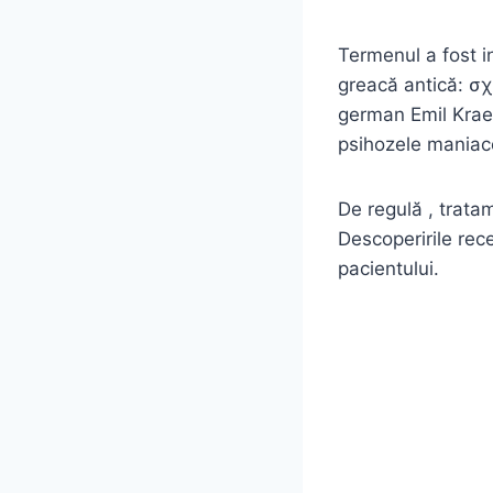
Termenul a fost i
greacă antică: σχί
german Emil Kraep
psihozele maniac
De regulă , trata
Descoperirile re
pacientului.