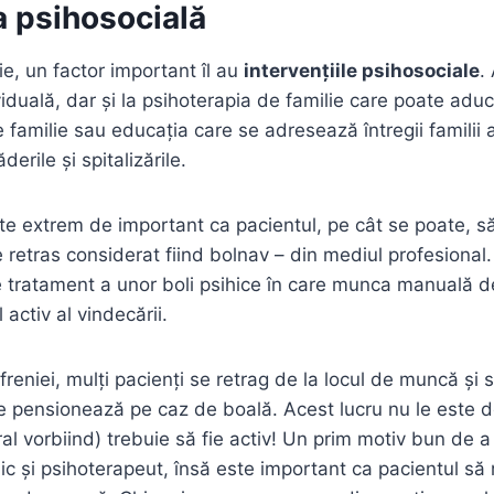
a psihosocială
e, un factor important îl au
intervențiile psihosociale
.
iduală, dar și la psihoterapia de familie care poate aduc
e familie sau educația care se adresează întregii familii 
erile și spitalizările.
e extrem de important ca pacientul, pe cât se poate, să
e retras considerat fiind bolnav – din mediul profesional
 tratament a unor boli psihice în care munca manuală 
l activ al vindecării.
freniei, mulți pacienți se retrag de la locul de muncă și s
se pensionează pe caz de boală. Acest lucru nu le este 
al vorbiind) trebuie să fie activ! Un prim motiv bun de a 
dic și psihoterapeut, însă este important ca pacientul să