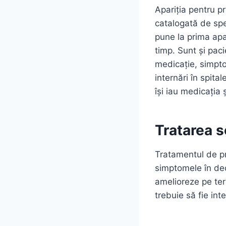
Apariția pentru p
catalogată de spec
pune la prima apa
timp. Sunt și paci
medicație, simpto
internări în spita
își iau medicația 
Tratarea s
Tratamentul de pr
simptomele în de
amelioreze pe ter
trebuie să fie int