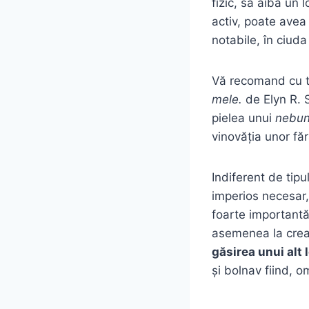
fizic, să aibă un
activ, poate avea
notabile, în ciuda
Vă recomand cu tă
mele.
de Elyn R. 
pielea unui
nebu
vinovăția unor fă
Indiferent de ti
imperios necesar,
foarte importantă
asemenea la crear
găsirea unui alt
și bolnav fiind, o