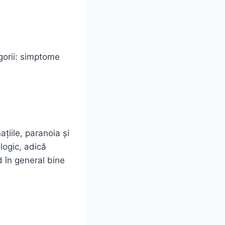
egorii: simptome
țiile, paranoia și
logic, adică
d în general bine