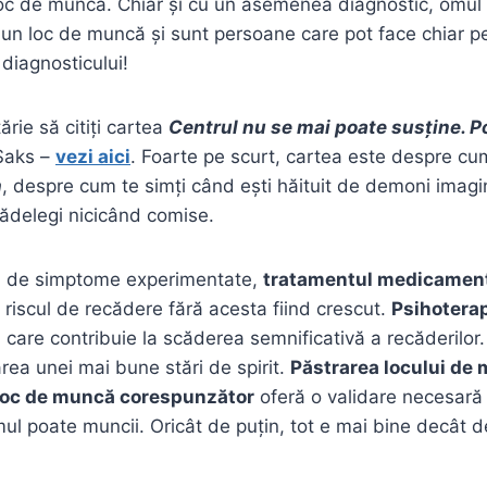
 loc de muncă. Chiar și cu un asemenea diagnostic, omu
 un loc de muncă și sunt persoane care pot face chiar 
 diagnosticului!
rie să citiți cartea
Centrul nu se mai poate susține. 
Saks –
vezi aici
. Foarte pe scurt, cartea este despre cum 
n
, despre cum te simți când ești hăituit de demoni imagin
rădelegi nicicând comise.
pul de simptome experimentate,
tratamentul medicamen
 riscul de recădere fără acesta fiind crescut.
Psihotera
 care contribuie la scăderea semnificativă a recăderilor
ea unei mai bune stări de spirit.
Păstrarea locului de
 loc de muncă corespunzător
oferă o validare necesară 
mul poate muncii. Oricât de puțin, tot e mai bine decât d