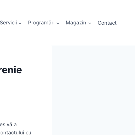
Servicii
Programări
Magazin
Contact
renie
resivă a
contactului cu