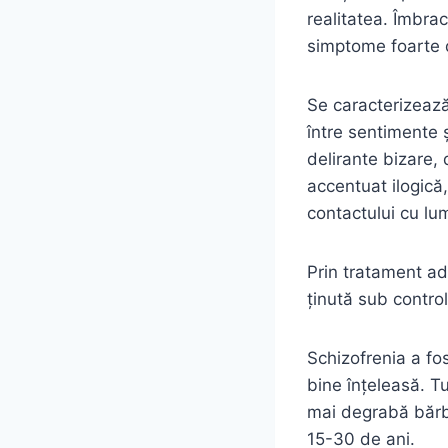
realitatea. Îmbra
simptome foarte 
Se caracterizează
între sentimente ș
delirante bizare, 
accentuat ilogică,
contactului cu lu
Prin tratament ad
ținută sub contro
Schizofrenia a fos
bine înțeleasă. T
mai degrabă bărba
15-30 de ani.