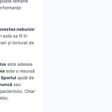
l poate rămâne
performanțe
Povestea nebunie
i
este sa fii în
ari și torturat de
tos
este adesea
pia
este o resursă
.
Sportul
ajută de
 muncă
sau
pacientului. Chiar
eloc.