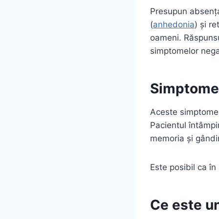
Presupun absenț
(
anhedonia
) și r
oameni. Răspunsul
simptomelor negat
Simptomel
Aceste simptomele 
Pacientul întâmpi
memoria și gândir
Este posibil ca î
Ce este u