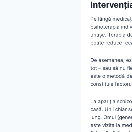
Intervenți
Pe lângă medicați
psihoterapia indiv
uriașe. Terapia d
poate reduce recăd
De asemenea, est
tot – sau să nu fi
este o metodă de
constituie factoru
La apariția schizo
casă. Unii chiar 
lung. Omul (gener
este vizita la me