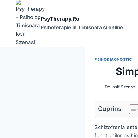
Skip
to
PsyTherapy.Ro
content
Psihoterapie în Timişoara și online
PSIHODIAGNOSTIC
Simp
De
Iosif Szenasi
Cuprins
Schizofrenia este
funcțiunilor psihi