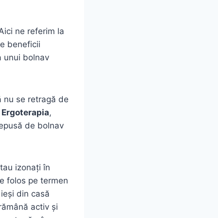
 Aici ne referim la
e beneficii
a unui bolnav
 nu se retragă de
.
Ergoterapia
,
depusă de bolnav
tau izonați în
de folos pe termen
ieși din casă
 rămână activ și