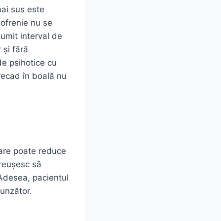
ai sus este
zofrenie nu se
umit interval de
 și fără
de psihotice cu
 recad în boală nu
care poate reduce
 reușesc să
 Adesea, pacientul
punzător.