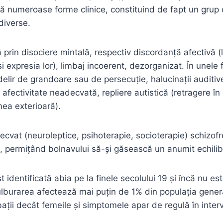
că numeroase forme clinice, constituind de fapt un grup 
diverse.
 prin disociere mintală, respectiv discordanță afectivă 
i expresia lor), limbaj incoerent, dezorganizat. În unele
delir de grandoare sau de persecuție, halucinații auditiv
 afectivitate neadecvată, repliere autistică (retragere în
mea exterioară).
ecvat (neuroleptice, psihoterapie, socioterapie) schizofr
l, permițând bolnavului să-și găsească un anumit echilib
t identificată abia pe la finele secolului 19 și încă nu es
ulburarea afectează mai puțin de 1% din populația gener
ții decât femeile și simptomele apar de regulă în interv