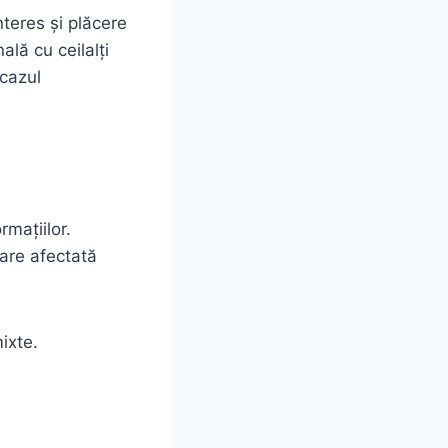
nteres și plăcere
ală cu ceilalți
cazul
rmațiilor.
 are afectată
ixte.