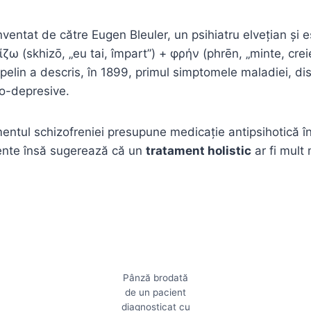
nventat de către Eugen Bleuler, un psihiatru elvețian și
ζω (skhizō, „eu tai, împart”) + φρήν (phrēn, „minte, creie
elin a descris, în 1899, primul simptomele maladiei, di
o-depresive.
mentul schizofreniei presupune medicație antipsihotică î
cente însă sugerează că un
tratament holistic
ar fi mult
Pânză brodată
de un pacient
diagnosticat cu