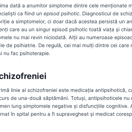
rima dată a anumitor simptome dintre cele menționate m
ialiști ca fiind un
episod psihotic
. Diagnosticul de schi
riție a simptomelor, ci doar dacă acestea persistă un an
enți care au un singur episod psihotic toată viața și chiar
mele nu mai revin niciodată. Alții au numeroase episoa
lele de psihiatrie. De regulă, cei mai mulți dintre cei care
și nu fac psihoterapie.
chizofreniei
imă linie al schizofreniei este medicația antipsihotică, 
curs de una-două săptămâni. Totuși, antipsihoticele nu
men lung simptomele negative și disfuncțiile cognitive.
ernat în spital pentru a fi supravegheat și medicat cores