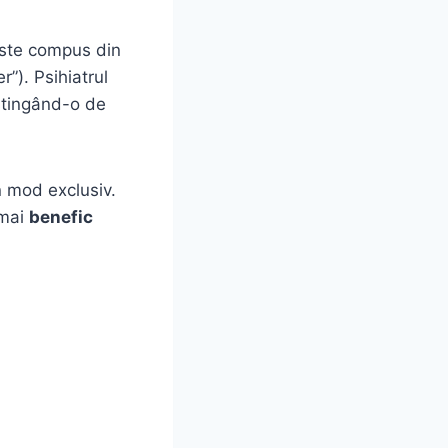
 este compus din
r”). Psihiatrul
stingând-o de
n mod exclusiv.
 mai
benefic