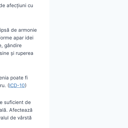
de afecțiuni cu
(lipsă de armonie
 forme apar idei
e, gândire
 sine și ruperea
enia poate fi
ru. (
ICD-10
)
te suficient de
ală. Afectează
alul de vârstă