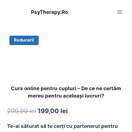
Skip
to
PsyTherapy.Ro
content
Reduceri!
Curs online pentru cupluri – De ce ne certăm
mereu pentru aceleași lucruri?
Prețul
Prețul
299,99
lei
199,00
lei
inițial
curent
Te-ai săturat să te cerți cu partenerul pentru
a
este: