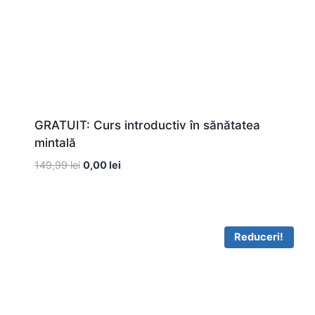
GRATUIT: Curs introductiv în sănătatea
mintală
Prețul
Prețul
149,99
lei
0,00
lei
inițial
curent
a
este:
fost:
0,00 lei.
149,99 lei.
Reduceri!