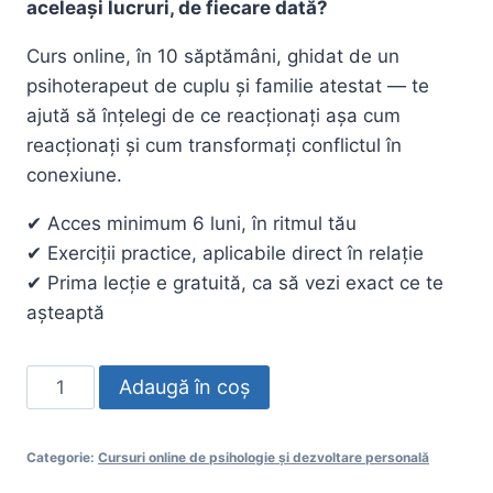
aceleași lucruri, de fiecare dată?
fost:
199,00 lei.
Curs online,
în 10
săptămâni, ghidat de un
299,99 lei.
psihoterapeut de cuplu și
familie atestat — te
ajută să înțelegi
de ce
reacționați așa cum
reacționați și cum
transformați conflictul în
conexiune.
✔ Acces
minimum 6 luni, în
ritmul tău
✔
Exerciții practice,
aplicabile direct în
relație
✔ Prima lecție
e gratuită, ca
să vezi exact ce
te
așteaptă
Cantitate
Adaugă în coș
Curs
online
Categorie:
Cursuri online de psihologie și dezvoltare personală
pentru