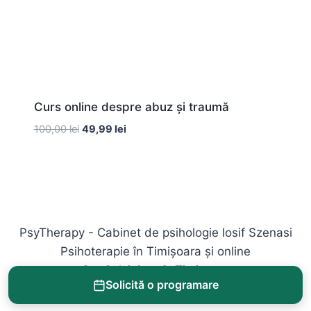
Curs online despre abuz și traumă
Prețul
Prețul
100,00
lei
49,99
lei
inițial
curent
a
este:
fost:
49,99 lei.
100,00 lei.
PsyTherapy - Cabinet de psihologie Iosif Szenasi
Psihoterapie în Timișoara și online
Str. Salciei nr. 2, Timișoara
Solicită o programare