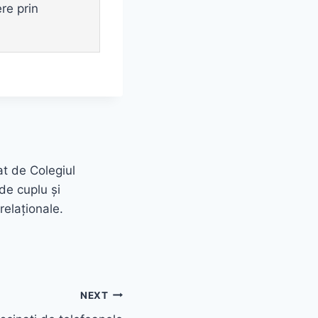
re prin
at de Colegiul
de cuplu și
relaționale.
NEXT