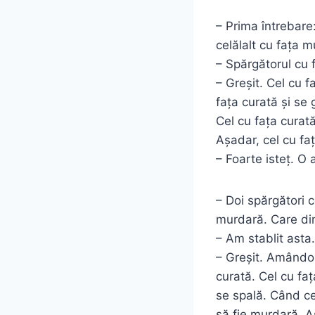
– Prima întrebare:
celălalt cu fața m
– Spărgătorul cu 
– Greșit. Cel cu f
fața curată și se 
Cel cu fața curat
Așadar, cel cu fa
– Foarte isteț. O a
– Doi spărgători c
murdară. Care dint
– Am stablit asta
– Greșit. Amândoi 
curată. Cel cu fa
se spală. Când ce
să fie murdară. 