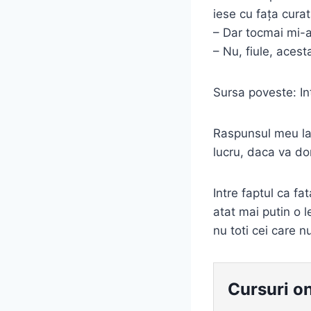
iese cu fața curat
– Dar tocmai mi-ai
– Nu, fiule, acest
Sursa poveste: In
Raspunsul meu la 
lucru, daca va dor
Intre faptul ca f
atat mai putin o l
nu toti cei care n
Cursuri on