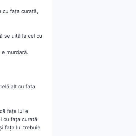
e cu fața curată,
ă se uită la cel cu
i e murdară.
celălalt cu fața
ă fața lui e
l cu fața curată
 fața lui trebuie