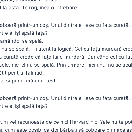
la asta. Te rog, încă o întrebare.
oboară printr-un coș. Unul dintre ei iese cu fața curată, 
re ei își spală fața?
ă amândoi se spală.
l nu se spală. Fii atent la logică. Cel cu fața murdară cre
ța curată crede că fața lui e murdară. Dar când cel cu fa
ele, nici el nu se spală. Prin urmare, nici unul nu se sp
gătit pentru Talmud.
mai supune-mă unui test.
oboară printr-un coș. Unul dintre ei iese cu fața curată, 
re ei își spală fața?
cum vei recunoaște de ce nici Harvard nici Yale nu te po
 cum este posibl ca doi bărbați să coboare prin acelaș 