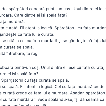
 doi spărgători coboară printr-un coș. Unul dintre ei ies
urdară. Care dintre ei își spală fața?
fața murdară.
ața curată. Fii atent la logică. Spărgătorul cu fața murdar
gândește că fața lui e curată.
ă se uită la cel cu fața murdară și se gândește că fața lu
ța curată se spală.
ltă întrebare, te rog.
oboară printr-un coș. Unul dintre ei iese cu fața curată, 
re ei își spală fața?
. Spărgătorul cu fața curată se spală.
se spală. Fii atent la logică. Cel cu fața murdară crede c
ța curată crede că fața lui e murdară. Așadar, spărgătoru
l cu fața murdară îl vede spălându-se, își dă seama că și
Așadar, amândoi se spală.