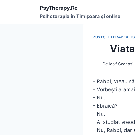
Skip
PsyTherapy.Ro
to
Psihoterapie în Timişoara și online
content
POVEŞTI TERAPEUTI
Viata
De
Iosif Szenasi
– Rabbi, vreau să
– Vorbești arama
– Nu.
– Ebraică?
– Nu.
– Ai studiat vreo
– Nu, Rabbi, dar 