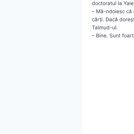
doctoratul la Yal
– Mă-ndoiesc că e
cărți. Dacă dorești
Talmud-ul.
– Bine. Sunt foart