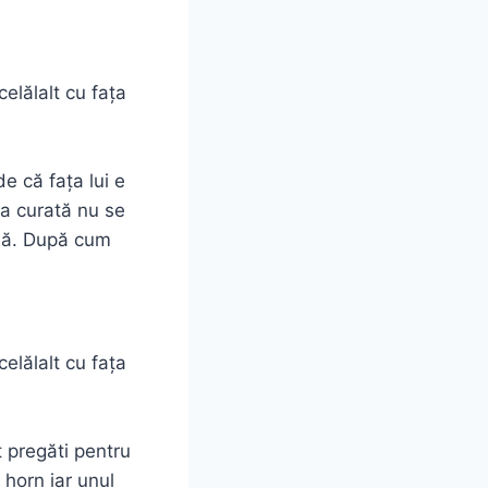
celălalt cu fața
de că fața lui e
ța curată nu se
ală. După cum
celălalt cu fața
t pregăti pentru
horn iar unul