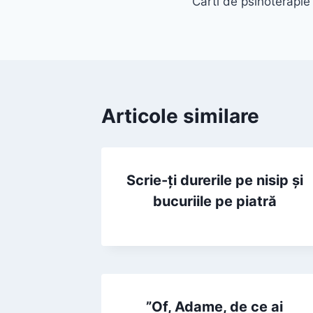
Carti de psihoterapie 
în
articole
Articole similare
Scrie-ți durerile pe nisip și
bucuriile pe piatră
”Of, Adame, de ce ai