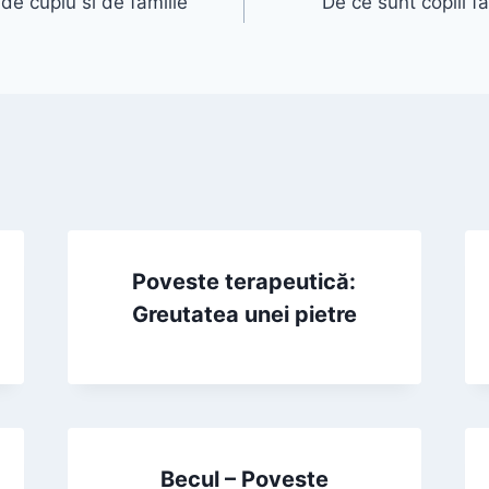
de cuplu si de familie
De ce sunt copiii f
Poveste terapeutică:
Greutatea unei pietre
Becul – Poveste