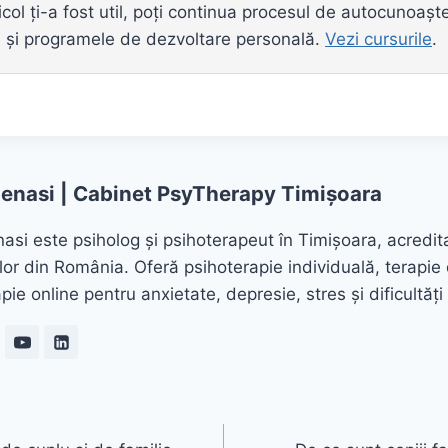
col ți-a fost util, poți continua procesul de autocunoaște
ne și programele de dezvoltare personală.
Vezi cursurile
.
zenasi | Cabinet PsyTherapy Timișoara
nasi este psiholog și psihoterapeut în Timișoara, acredit
lor din România. Oferă psihoterapie individuală, terapie 
pie online pentru anxietate, depresie, stres și dificultăți 