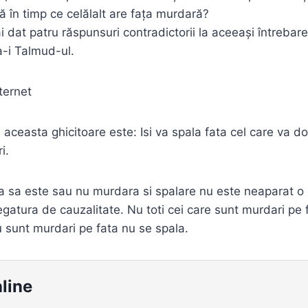
ă în timp ce celălalt are fața murdară?
 dat patru răspunsuri contradictorii la aceeași întrebare
a-i Talmud-ul.
ternet
aceasta ghicitoare este: Isi va spala fata cel care va do
i.
ata sa este sau nu murdara si spalare nu este neaparat o 
egatura de cauzalitate. Nu toti cei care sunt murdari pe f
u sunt murdari pe fata nu se spala.
line