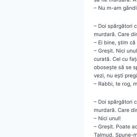
– Nu m-am gândit 
– Doi spărgători c
murdară. Care dint
– Ei bine, știm c
– Greșit. Nici unu
curată. Cel cu fa
obosește să se sp
vezi, nu ești pre
– Rabbi, te rog, 
– Doi spărgători c
murdară. Care dint
– Nici unul!
– Greșit. Poate a
Talmud. Spune-mi,