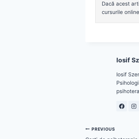
Dacă acest arti
cursurile onli
Iosif S
Iosif Sze
Psihologi
psihotera
Navigare
PREVIOUS