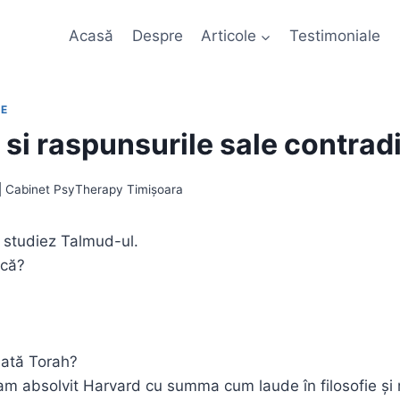
Acasă
Despre
Articole
Testimoniale
CE
 si raspunsurile sale contradi
 | Cabinet PsyTherapy Timișoara
 studiez Talmud-ul.
ică?
dată Torah?
am absolvit Harvard cu summa cum laude în filosofie și