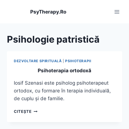
Skip
to
PsyTherapy.Ro
content
Psihologie patristică
DEZVOLTARE SPIRITUALĂ
|
PSIHOTERAPII
Psihoterapia ortodoxă
Iosif Szenasi este psiholog psihoterapeut
ortodox, cu formare în terapia individuală,
de cuplu și de familie.
PSIHOTERAPIA
CITEȘTE
ORTODOXĂ