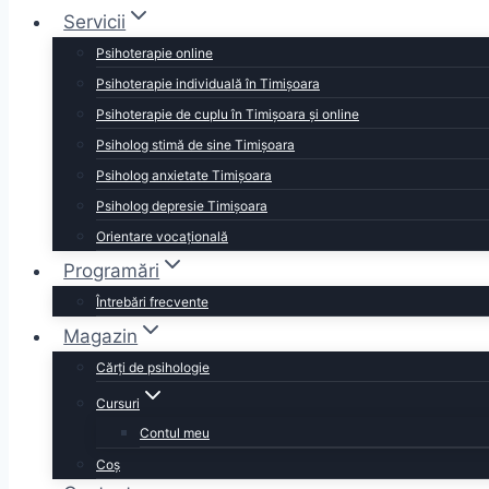
Servicii
Psihoterapie online
Psihoterapie individuală în Timișoara
Psihoterapie de cuplu în Timișoara și online
Psiholog stimă de sine Timișoara
Psiholog anxietate Timișoara
Psiholog depresie Timișoara
Orientare vocațională
Programări
Întrebări frecvente
Magazin
Cărţi de psihologie
Cursuri
Contul meu
Coș