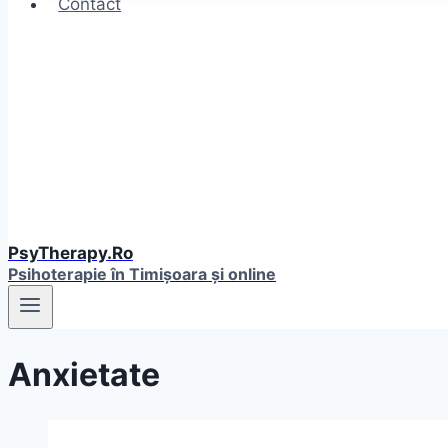
Contact
PsyTherapy.Ro
Psihoterapie în Timişoara și online
Anxietate