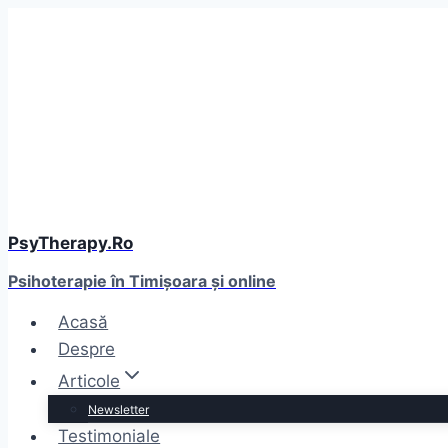
Skip
to
content
PsyTherapy.Ro
Psihoterapie în Timişoara și online
Acasă
Despre
Articole
Newsletter
Testimoniale