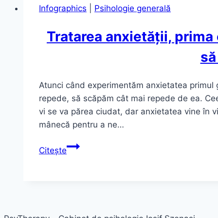
Infographics
|
Psihologie generală
Tratarea anxietății, prima
să
Atunci când experimentăm anxietatea primul g
repede, să scăpăm cât mai repede de ea. Ceea
vi se va părea ciudat, dar anxietatea vine în 
mânecă pentru a ne…
Tratarea
Citește
anxietății,
prima
etapă:
permite-
i