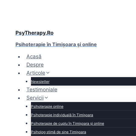
Skip
to
content
PsyTherapy.Ro
Psihoterapie în Timişoara și online
Acasă
Despre
Articole
Newsletter
Testimoniale
Servicii
Psihoterapie online
Psihoterapie individuală în Timișoara
Psihoterapie de cuplu în Timișoara și online
Psiholog stimă de sine Timișoara