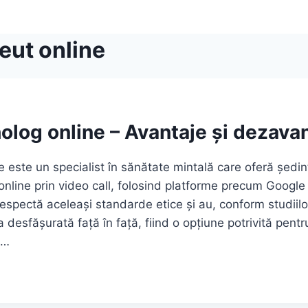
eut online
olog online – Avantaje și dezava
e este un specialist în sănătate mintală care oferă ședin
online prin video call, folosind platforme precum Goog
espectă aceleași standarde etice și au, conform studiilor
a desfășurată față în față, fiind o opțiune potrivită pen
,…