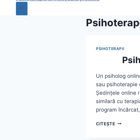
Psihoterap
PSIHOTERAPII
Psih
Un psiholog onlin
sau psihoterapie 
Ședințele online r
similară cu terapi
program încărcat
PSIHOLOG
CITEȘTE
ONLINE
–