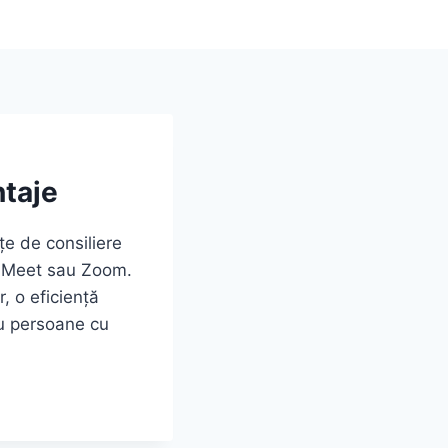
ntaje
țe de consiliere
le Meet sau Zoom.
, o eficiență
tru persoane cu