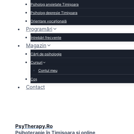
Psiholog anxietate Timișoara
Psiholog depresie Timișoara
Orientare vocațională
Programări
Întrebări frecvente
Magazin
Cărţi de psihologie
Cursuri
Contul meu
Coș
Contact
PsyTherapy.Ro
Psihoterapie în Timişoara și online