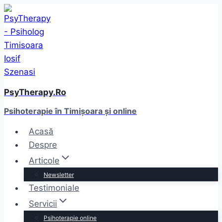
Skip
to
content
PsyTherapy.Ro
Psihoterapie în Timişoara și online
Acasă
Despre
Articole
Newsletter
Testimoniale
Servicii
Psihoterapie online