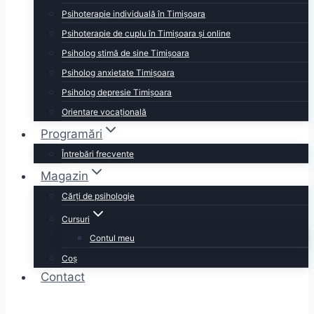
Psihoterapie individuală în Timișoara
Psihoterapie de cuplu în Timișoara și online
Psiholog stimă de sine Timișoara
Psiholog anxietate Timișoara
Psiholog depresie Timișoara
Orientare vocațională
Programări
Întrebări frecvente
Magazin
Cărţi de psihologie
Cursuri
Contul meu
Coș
Contact