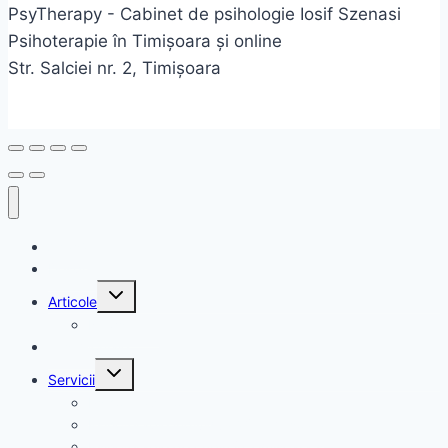
PsyTherapy - Cabinet de psihologie Iosif Szenasi
Psihoterapie în Timișoara și online
Str. Salciei nr. 2, Timișoara
Acasă
Despre
Toggle
Articole
child
menu
Newsletter
Testimoniale
Toggle
Servicii
child
menu
Psihoterapie online
Psihoterapie individuală în Timișoara
Psihoterapie de cuplu în Timișoara și online