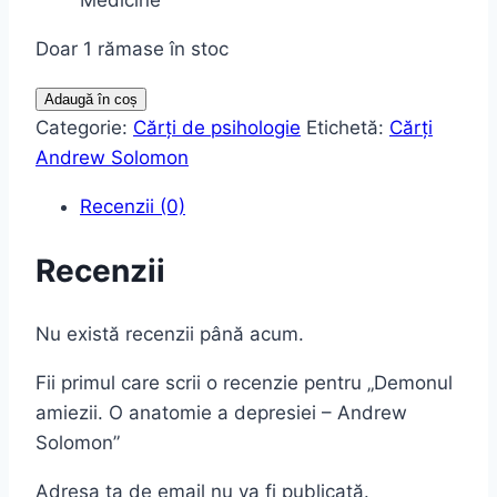
Doar 1 rămase în stoc
Cantitate
Adaugă în coș
Demonul
Categorie:
Cărţi de psihologie
Etichetă:
Cărți
amiezii.
Andrew Solomon
O
Recenzii (0)
anatomie
a
Recenzii
depresiei
-
Nu există recenzii până acum.
Andrew
Solomon
Fii primul care scrii o recenzie pentru „Demonul
amiezii. O anatomie a depresiei – Andrew
Solomon”
Adresa ta de email nu va fi publicată.