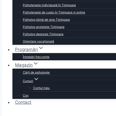
Psihoterapie individuală în Timișoara
Psihoterapie de cuplu în Timișoara și online
Psiholog stimă de sine Timișoara
Psiholog anxietate Timișoara
Psiholog depresie Timișoara
Orientare vocațională
Programări
Întrebări frecvente
Magazin
Cărţi de psihologie
Cursuri
Contul meu
Coș
Contact