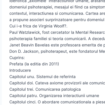
identifica „axiomele” interactiunilor umane, aratan
domeniul psihoterapiei, mesajul ei fiind ca simptom
contextul, interactiunea si comunicarea. Cartea ar
a propune asocieri surprinzatoare pentru domeniul p
Cui i-e frica de Virginia Woolf?.
Paul Watzlawick, fost cercetator la Mental Research 
psihoterapia familiei si teoria comunicarii. A deced
Janet Beavin Bavelas este profesoara emerita de ps
Don D. Jackson, psihoterapeut, este fondatorul Men
Cuprins:
Prefata (la editia din 2011)
Introducere
Capitolul unu. Sistemul de referinta
Capitolul doi. Cateva axiome provizorii ale comunic
Capitolul trei. Comunicarea patologica
Capitolul patru. Organizarea interactiunii umane
Capitolul cinci. O abordare comunicationala a piesei