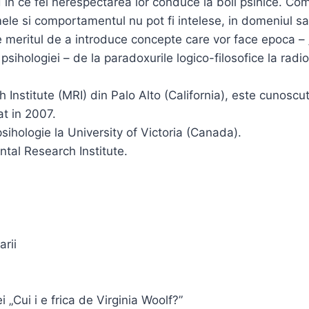
d in ce fel nerespectarea lor conduce la boli psihice. C
ele si comportamentul nu pot fi intelese, in domeniul sa
e meritul de a introduce concepte care vor face epoca –
sihologiei – de la paradoxurile logico-filosofice la radi
Institute (MRI) din Palo Alto (California), este cunoscut
at in 2007.
ihologie la University of Victoria (Canada).
tal Research Institute.
arii
 „Cui i e frica de Virginia Woolf?”