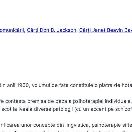
omunicării
,
Cărți Don D. Jackson
,
Cărți Janet Beavin Ba
din anii 1960, volumul de fata constituie o piatra de hota
care contesta premisa de baza a psihoterapiei individuale
ii scot la iveala diverse patologii (cu un accent pe schiz
ificarea unor concepte din lingvistica, psihoterapie si t