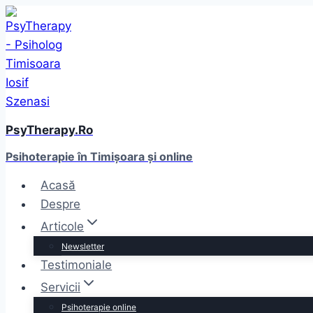
Skip
to
content
PsyTherapy.Ro
Psihoterapie în Timişoara și online
Acasă
Despre
Articole
Newsletter
Testimoniale
Servicii
Psihoterapie online