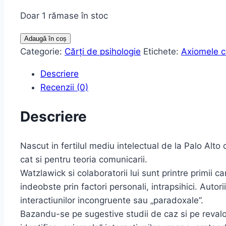
Doar 1 rămase în stoc
Cantitate
Adaugă în coș
Comunicarea
Categorie:
Cărţi de psihologie
Etichete:
Axiomele c
umana.
Descriere
Pragmatica,
Recenzii (0)
paradox
si
Descriere
patologie
-
Nascut in fertilul mediu intelectual de la Palo Alto 
Paul
cat si pentru teoria comunicarii.
Watzlawick
Watzlawick si colaboratorii lui sunt printre primii 
indeobste prin factori personali, intrapsihici. Autor
interactiunilor incongruente sau „paradoxale”.
Bazandu-se pe sugestive studii de caz si pe revalor