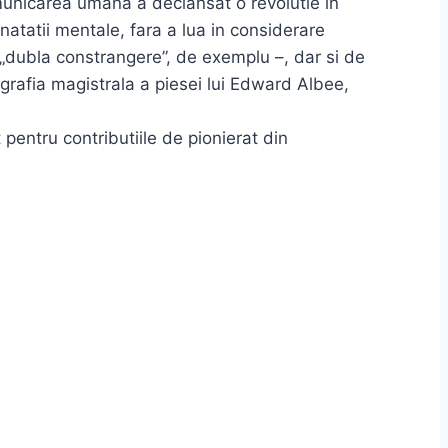
omunicarea umana a declansat o revolutie in
natatii mentale, fara a lua in considerare
 „dubla constrangere”, de exemplu –, dar si de
ografia magistrala a piesei lui Edward Albee,
 pentru contributiile de pionierat din