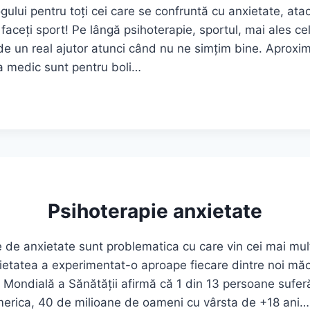
ogului pentru toți cei care se confruntă cu anxietate, ata
 faceți sport! Pe lângă psihoterapie, sportul, mai ales cel
 de un real ajutor atunci când nu ne simțim bine. Aproxi
la medic sunt pentru boli…
ULUI
E,
Psihoterapie anxietate
e de anxietate sunt problematica cu care vin cei mai mul
ietatea a experimentat-o aproape fiecare dintre noi măc
a Mondială a Sănătății afirmă că 1 din 13 persoane sufer
America, 40 de milioane de oameni cu vârsta de +18 ani…