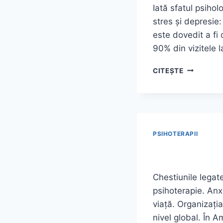
Iată sfatul psihol
stres și depresie:
este dovedit a fi
90% din vizitele 
SFATUL
CITEȘTE
PSIHOLOG
(ANXIETAT
ATACURI
DE
PANICĂ,
STRES,
PSIHOTERAPII
DEPRESIE,
ETC)
Chestiunile legat
psihoterapie. Anx
viață. Organizați
nivel global. În 