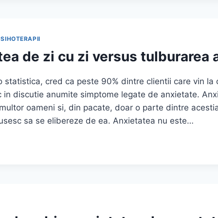
ZATĂ?
PSIHOTERAPII
ea de zi cu zi versus tulburarea
o statistica, cred ca peste 90% dintre clientii care vin la
 in discutie anumite simptome legate de anxietate. Anx
 multor oameni si, din pacate, doar o parte dintre acesti
eusesc sa se elibereze de ea. Anxietatea nu este…
EA
EA