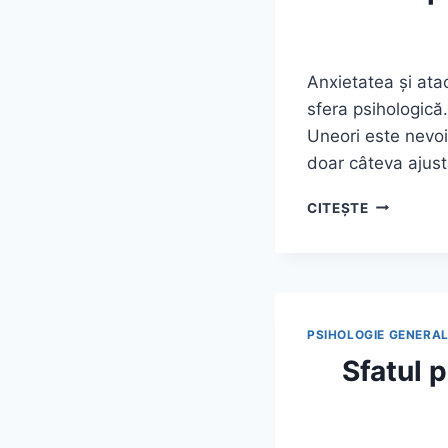
Anxietatea și ata
sfera psihologică
Uneori este nevoi
doar câteva ajustă
SFATUL
CITEȘTE
PSIHOLOG
PENTRU AN
DE
PANICĂ
PSIHOLOGIE GENERA
Sfatul p