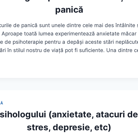
panică
curile de panică sunt unele dintre cele mai des întâlnit
. Aproape toată lumea experimentează anxietate măcar o
e de psihoterapie pentru a depăși aceste stări neplăcute
ri în stilul nostru de viață pot fi suficiente. Una dintre
ULUI
XIETATE ȘI ATACURI
LĂ
sihologului (anxietate, atacuri d
stres, depresie, etc)