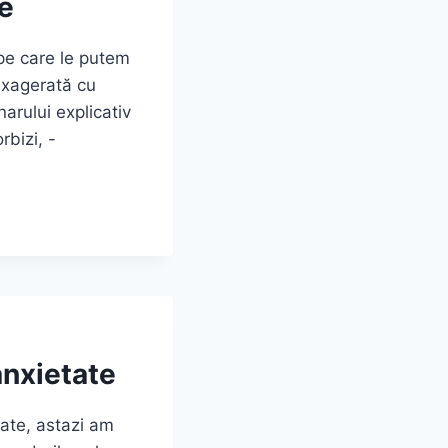
e
 pe care le putem
exagerată cu
arului explicativ
bizi, -
anxietate
ate, astazi am