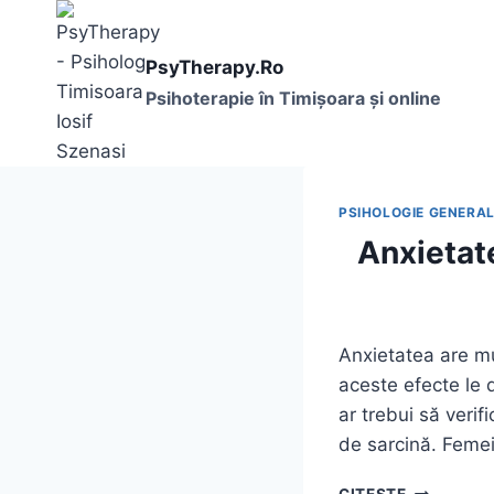
Skip
to
PsyTherapy.Ro
content
Psihoterapie în Timişoara și online
PSIHOLOGIE GENERA
Anxietate
Anxietatea are mu
aceste efecte le 
ar trebui să verif
de sarcină. Femei
ANXIETAT
CITEȘTE