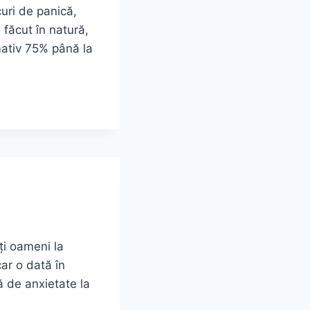
curi de panică,
 făcut în natură,
mativ 75% până la
ți oameni la
ar o dată în
ă de anxietate la