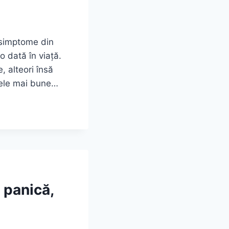
e simptome din
 dată în viață.
, alteori însă
 cele mai bune…
e panică,