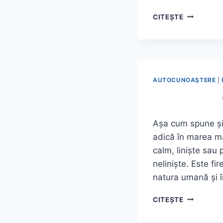
PSIHOTER
CITEȘTE
ANXIETAT
AUTOCUNOAŞTERE
|
Aşa cum spune şi 
adică în marea ma
calm, linişte sau
nelinişte. Este f
natura umană şi 
CE
CITEȘTE
ESTE
ANXIETAT