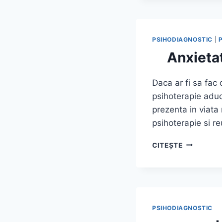
GENERALI
PSIHODIAGNOSTIC
|
Anxietat
Daca ar fi sa fac 
psihoterapie aduc
prezenta in viata
psihoterapie si r
ANXIETAT
CITEȘTE
DE
ZI
CU
ZI
VERSUS
TULBURAR
PSIHODIAGNOSTIC
ANXIOASA