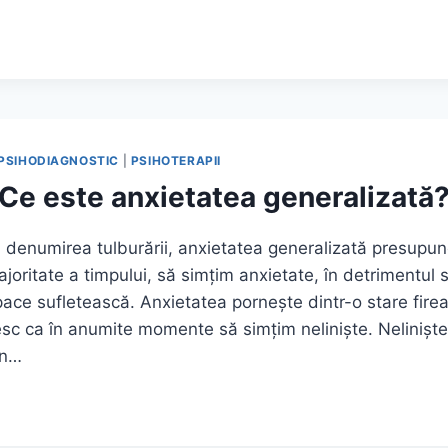
APIE
E
PSIHODIAGNOSTIC
|
PSIHOTERAPII
Ce este anxietatea generalizată
denumirea tulburării, anxietatea generalizată presupune
joritate a timpului, să simţim anxietate, în detrimentul 
 pace sufletească. Anxietatea porneşte dintr-o stare fire
iresc ca în anumite momente să simţim nelinişte. Nelinişt
în…
EA