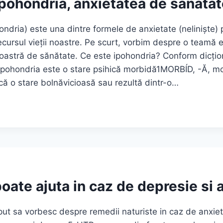
Ipohondria, anxietatea de sanatat
ondria) este una dintre formele de anxietate (nelinişte)
cursul vieţii noastre. Pe scurt, vorbim despre o teamă 
 noastră de sănătate. Ce este ipohondria? Conform dicţion
 ipohondria este o stare psihică morbidă1MORBÍD, -Ă, mor
ică o stare bolnăvicioasă sau rezultă dintr-o…
IA,
EA
oate ajuta in caz de depresie si 
ut sa vorbesc despre remedii naturiste in caz de anxiet