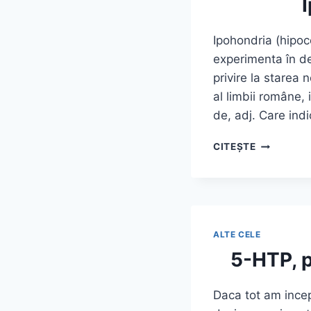
Ipohondria (hipoc
experimenta în de
privire la starea
al limbii române,
de, adj. Care ind
IPOHONDR
CITEȘTE
ANXIETAT
DE
SANATATE
ALTE CELE
5-HTP, p
Daca tot am incep