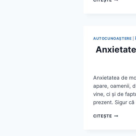
DIN
TIMPUL
SARCINII
POATE
DUCE
LA
AUTOCUNOAŞTERE
|
NAȘTERI
Anxietate
TIMPURII
Anxietatea de moa
apare, oamenii, d
vine, ci și de fa
prezent. Sigur că
ANXIETAT
CITEȘTE
DE
MOARTE
(TANATOF