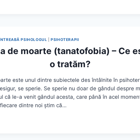
ÎNTREABĂ PSIHOLOGUL
|
PSIHOTERAPII
a de moarte (tanatofobia) – Ce e
o tratăm?
rte este unul dintre subiectele des întâlnite în psihote
esigur, se sperie. Se sperie nu doar de gândul despre m
ptul că le-a venit gândul acesta, care până în acel momen
 fiecare dintre noi știm că…
EA
OBIA)