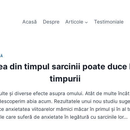
Acasă
Despre
Articole
Testimoniale
LĂ
a din timpul sarcinii poate duce 
timpurii
lte și diverse efecte asupra omului. Atât de multe încât
descoperim abia acum. Rezultatele unui nou studiu suge
ice anxietatea viitoarelor mămici măcar în primul și în al t
le care suferă de anxietate în legătură cu sarcinile lor…
EA