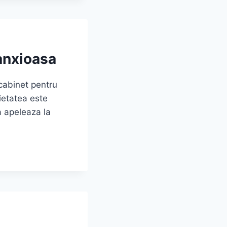
 anxioasa
 cabinet pentru
ietatea este
a apeleaza la