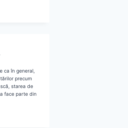
?
 ca în general,
stărilor precum
ască, starea de
ea face parte din