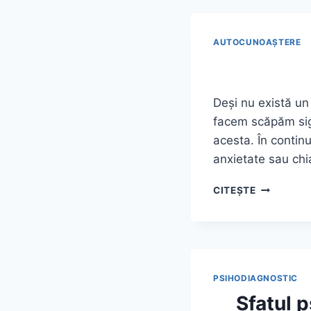
–
CE
ESTE
AUTOCUNOAŞTERE
ȘI
CUM
O
TRATĂM?
Deși nu există un
facem scăpăm sigu
acesta. În contin
anxietate sau chi
CE
CITEȘTE
SĂ
FACI
DACĂ
AI
ANXIETAT
PSIHODIAGNOSTIC
Sfatul p